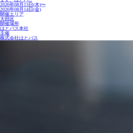
2026年08月13日(木)〜
2026年08月14日(金)
開催エリア
大田区
開催場所
はとバス本社
主催
株式会社はとバス