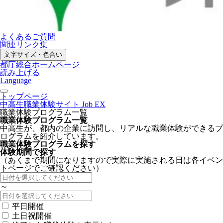
よくあるご質問
関連リンク集
文字サイズ・色合い
都庁総合ホームページ
読み上げる
Language
トップページ
中高生職業体験サイト Job EX
職業体験プログラム一覧
職業体験プログラム一覧
中高生が、都内の企業に訪問し、リアルな職業体験ができるプ
ログラムを紹介しています。
職業体験プログラムを探す
体験期間で探す
（あくまで期間になりますので実際に実施される日は各イベン
トページでご確認ください）
～
平日開催
土日祝開催