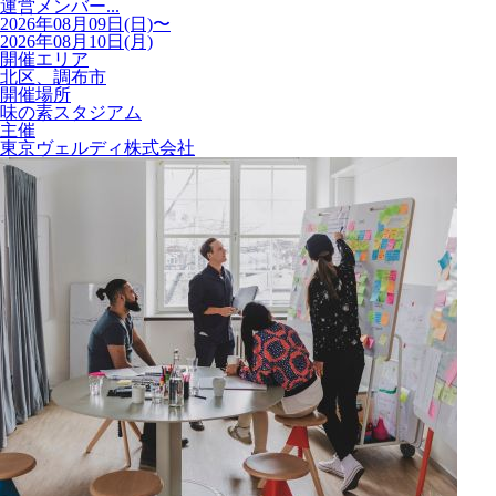
運営メンバー...
2026年08月09日(日)〜
2026年08月10日(月)
開催エリア
北区、調布市
開催場所
味の素スタジアム
主催
東京ヴェルディ株式会社