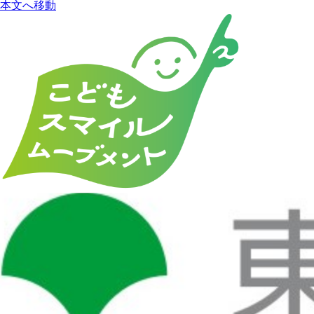
本文へ移動