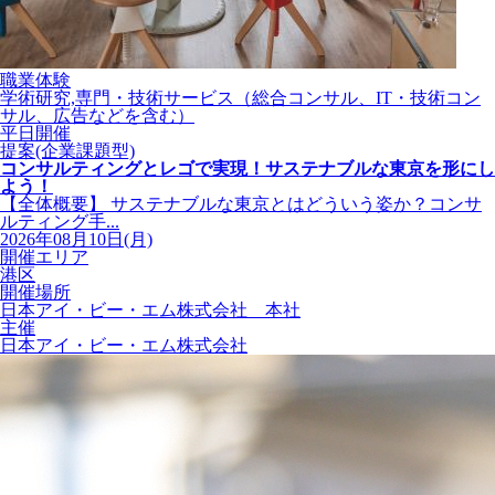
職業体験
学術研究,専門・技術サービス（総合コンサル、IT・技術コン
サル、広告などを含む）
平日開催
提案(企業課題型)
コンサルティングとレゴで実現！サステナブルな東京を形にし
よう！
【全体概要】 サステナブルな東京とはどういう姿か？コンサ
ルティング手...
2026年08月10日(月)
開催エリア
港区
開催場所
日本アイ・ビー・エム株式会社 本社
主催
日本アイ・ビー・エム株式会社