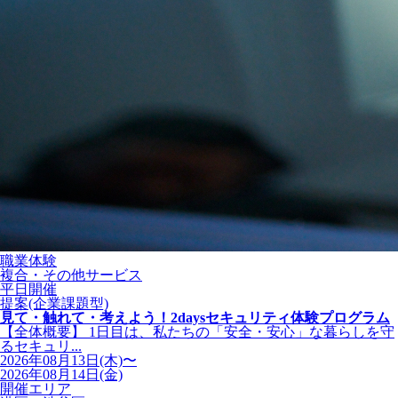
職業体験
複合・その他サービス
平日開催
提案(企業課題型)
見て・触れて・考えよう！2daysセキュリティ体験プログラム
【全体概要】 1日目は、私たちの「安全・安心」な暮らしを守
るセキュリ...
2026年08月13日(木)〜
2026年08月14日(金)
開催エリア