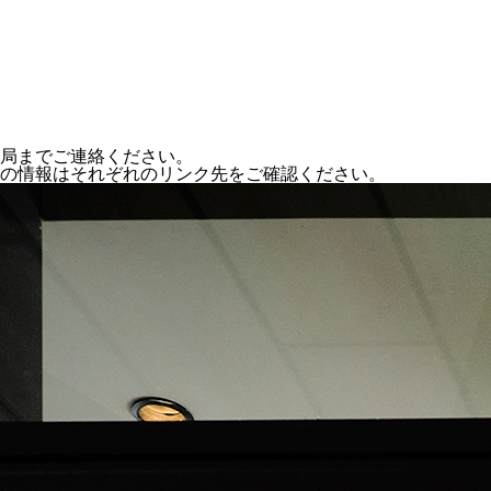
局までご連絡ください。
の情報はそれぞれのリンク先をご確認ください。