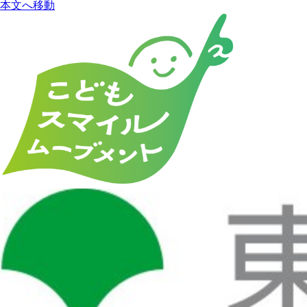
本文へ移動