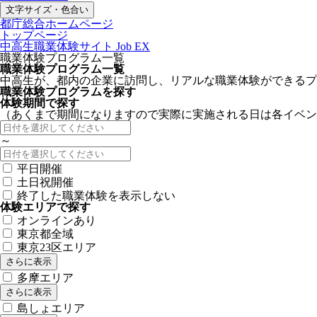
文字サイズ・色合い
都庁総合ホームページ
トップページ
中高生職業体験サイト Job EX
職業体験プログラム一覧
職業体験プログラム一覧
中高生が、都内の企業に訪問し、リアルな職業体験ができるプ
職業体験プログラムを探す
体験期間で探す
（あくまで期間になりますので実際に実施される日は各イベン
～
平日開催
土日祝開催
終了した職業体験を表示しない
体験エリアで探す
オンラインあり
東京都全域
東京23区エリア
さらに表示
多摩エリア
さらに表示
島しょエリア