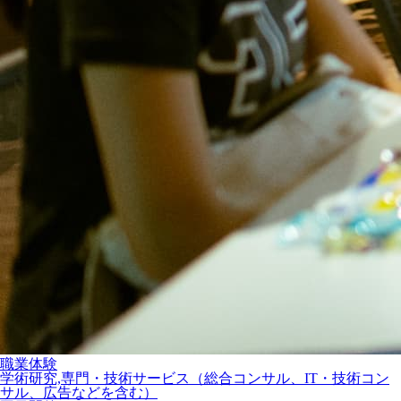
職業体験
学術研究,専門・技術サービス（総合コンサル、IT・技術コン
サル、広告などを含む）