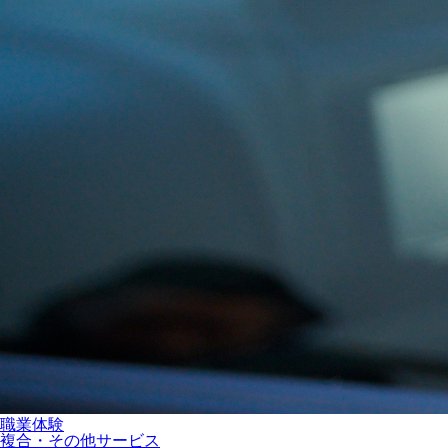
職業体験
複合・その他サービス