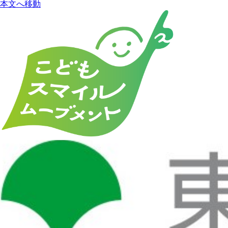
本文へ移動