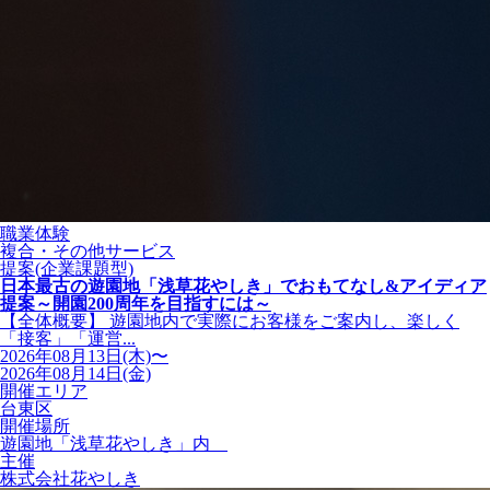
職業体験
複合・その他サービス
提案(企業課題型)
日本最古の遊園地「浅草花やしき」でおもてなし&アイディア
提案～開園200周年を目指すには～
【全体概要】 遊園地内で実際にお客様をご案内し、楽しく
「接客」「運営...
2026年08月13日(木)〜
2026年08月14日(金)
開催エリア
台東区
開催場所
遊園地「浅草花やしき」内
主催
株式会社花やしき