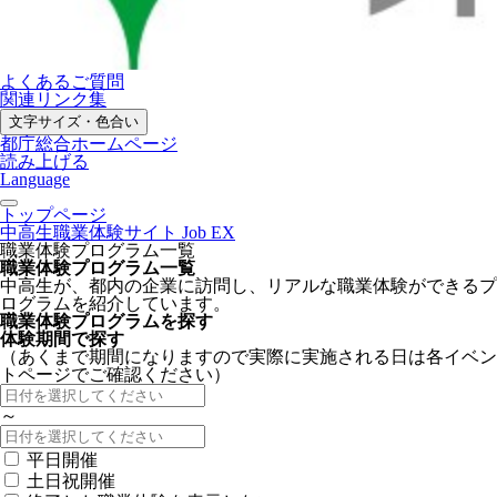
よくあるご質問
関連リンク集
文字サイズ・色合い
都庁総合ホームページ
読み上げる
Language
トップページ
中高生職業体験サイト Job EX
職業体験プログラム一覧
職業体験プログラム一覧
中高生が、都内の企業に訪問し、リアルな職業体験ができるプ
ログラムを紹介しています。
職業体験プログラムを探す
体験期間で探す
（あくまで期間になりますので実際に実施される日は各イベン
トページでご確認ください）
～
平日開催
土日祝開催