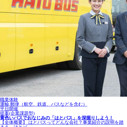
職業体験
運輸,郵便（航空、鉄道、バスなどを含む）
平日開催
提案(企業課題型)
黄色いバスでおなじみの「はとバス」を深掘りしよう！
【全体概要】 はとバスってどんな会社？事業紹介の説明を踏
まえ、はとバ...