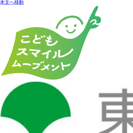
本文へ移動