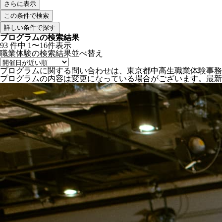
さらに表示
詳しい条件で探す
プログラムの検索結果
93
件中
1〜16件表示
職業体験の検索結果
並べ替え
プログラムに関する問い合わせは、東京都中高生職業体験事務
プログラムの内容は変更になっている場合がございます。最新