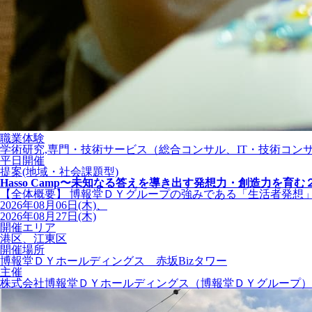
職業体験
学術研究,専門・技術サービス（総合コンサル、IT・技術コン
平日開催
提案(地域・社会課題型)
Hasso Camp〜未知なる答えを導き出す発想力・創造力を育む
【全体概要】 博報堂ＤＹグループの強みである「生活者発想」と
2026年08月06日(木)、
2026年08月27日(木)
開催エリア
港区、江東区
開催場所
博報堂ＤＹホールディングス 赤坂Bizタワー
主催
株式会社博報堂ＤＹホールディングス（博報堂ＤＹグループ）