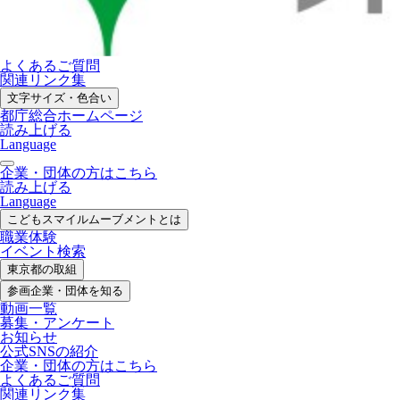
よくあるご質問
関連リンク集
文字サイズ・色合い
都庁総合ホームページ
読み上げる
Language
企業・団体の方はこちら
読み上げる
Language
こどもスマイル
ムーブメントとは
職業体験
イベント検索
東京都の取組
参画企業・
団体を知る
動画一覧
募集・
アンケート
お知らせ
公式SNS
の紹介
企業・団体の方
はこちら
よくあるご質問
関連リンク集