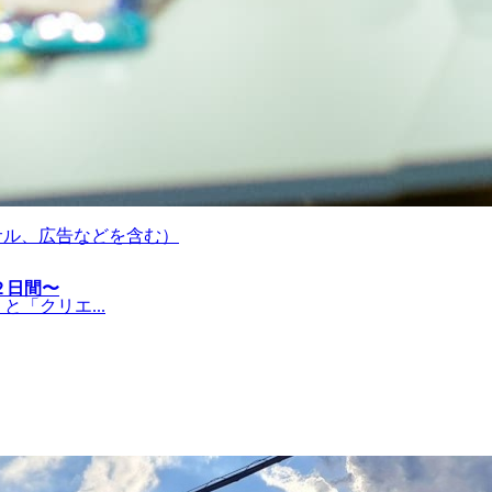
サル、広告などを含む）
２日間〜
「クリエ...