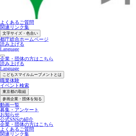
よくあるご質問
関連リンク集
文字サイズ・色合い
都庁総合ホームページ
読み上げる
Language
企業・団体の方はこちら
読み上げる
Language
こどもスマイル
ムーブメントとは
職業体験
イベント検索
東京都の取組
参画企業・
団体を知る
動画一覧
募集・
アンケート
お知らせ
公式SNS
の紹介
企業・団体の方
はこちら
よくあるご質問
関連リンク集