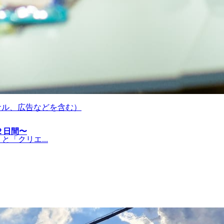
サル、広告などを含む）
２日間〜
「クリエ...