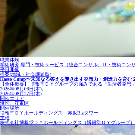
職業体験
学術研究,専門・技術サービス（総合コンサル、IT・技術コン
平日開催
提案(地域・社会課題型)
Hasso Camp〜未知なる答えを導き出す発想力・創造力を育む
【全体概要】 博報堂ＤＹグループの強みである「生活者発想」と
2026年08月06日(木)、
2026年08月27日(木)
開催エリア
港区、江東区
開催場所
博報堂ＤＹホールディングス 赤坂Bizタワー
主催
株式会社博報堂ＤＹホールディングス（博報堂ＤＹグループ）