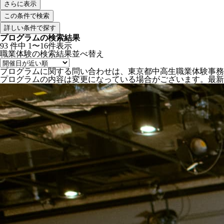
さらに表示
詳しい条件で探す
プログラムの検索結果
93
件中
1〜16件表示
職業体験の検索結果
並べ替え
プログラムに関する問い合わせは、東京都中高生職業体験事務
プログラムの内容は変更になっている場合がございます。最新