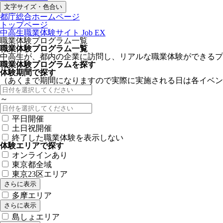
文字サイズ・色合い
都庁総合ホームページ
トップページ
中高生職業体験サイト Job EX
職業体験プログラム一覧
職業体験プログラム一覧
中高生が、都内の企業に訪問し、リアルな職業体験ができるプ
職業体験プログラムを探す
体験期間で探す
（あくまで期間になりますので実際に実施される日は各イベン
～
平日開催
土日祝開催
終了した職業体験を表示しない
体験エリアで探す
オンラインあり
東京都全域
東京23区エリア
さらに表示
多摩エリア
さらに表示
島しょエリア