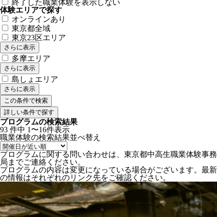
終了した職業体験を表示しない
体験エリアで探す
オンラインあり
東京都全域
東京23区エリア
さらに表示
多摩エリア
さらに表示
島しょエリア
さらに表示
詳しい条件で探す
プログラムの検索結果
93
件中
1〜16件表示
職業体験の検索結果
並べ替え
プログラムに関する問い合わせは、東京都中高生職業体験事務
局までご連絡ください。
プログラムの内容は変更になっている場合がございます。最新
の情報はそれぞれのリンク先をご確認ください。