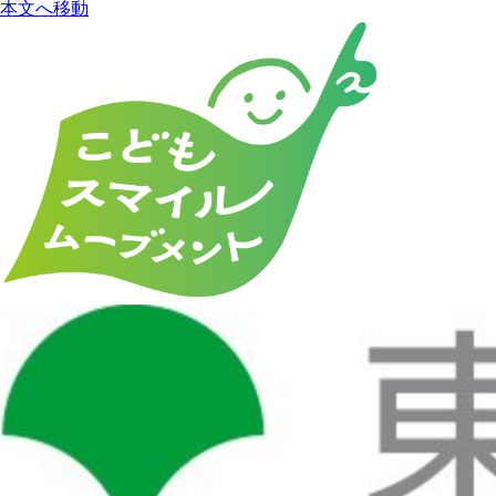
本文へ移動