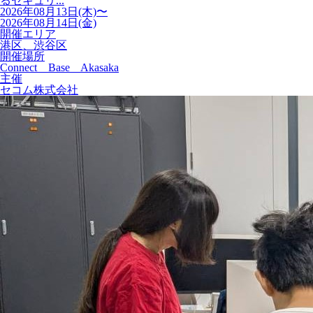
るセキュリ...
2026年08月13日(木)〜
2026年08月14日(金)
開催エリア
港区、渋谷区
開催場所
Connect Base Akasaka
主催
セコム株式会社