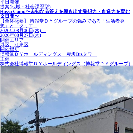
平日開催
提案(地域・社会課題型)
Hasso Camp〜未知なる答えを導き出す発想力・創造力を育む
２日間〜
【全体概要】 博報堂ＤＹグループの強みである「生活者発
想」と「クリエ...
2026年08月06日(木)、
2026年08月27日(木)
開催エリア
港区、江東区
開催場所
博報堂ＤＹホールディングス 赤坂Bizタワー
主催
株式会社博報堂ＤＹホールディングス（博報堂ＤＹグループ）