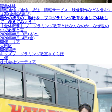
職業体験
情報通信（通信、放送、情報サービス、映像製作などを含む）
提案(企業課題型)
誰かの成長の手助けを、プログラミング教育を通して体験し
て、考えてみよう！
【全体概要】 プログラミング教育とはなんなのか、なぜ世の
中で必要と言...
2026年08月13日(木)〜
2026年08月14日(金)
開催エリア
大田区
開催場所
キッズプログラミング教室さくらぼ
主催
株式会社シーディア