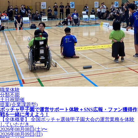
職業体験
分類不能
土日祝開催
提案(企業課題型)
ボッチャ甲子園で運営サポート体験＋SNS広報・ファン獲得作
戦を一緒に考えよう！
【全体概要】 全国ボッチャ選抜甲子園大会の運営業務を体験
していただき...
2026年08月08日(土)〜
2026年08月09日(日)