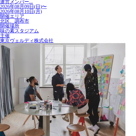
運営メンバー...
2026年08月09日(日)〜
2026年08月10日(月)
開催エリア
北区、調布市
開催場所
味の素スタジアム
主催
東京ヴェルディ株式会社