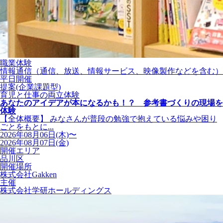
職業体験
情報通信（通信、放送、情報サービス、映像製作などを含む）
平日開催
提案(企業課題型)
育児と仕事の両立体験
あなたのアイデアが本になるかも！？ 参考書づくりの現場を
体験
【全体概要】 みなさんが普段の勉強で抱えている悩みや困り
ごとをもとに...
2026年08月06日(木)〜
2026年08月07日(金)
開催エリア
品川区
開催場所
株式会社Gakken
主催
株式会社学研ホールディングス