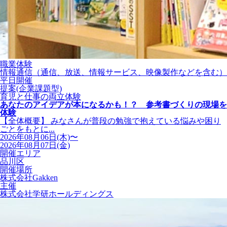
職業体験
情報通信（通信、放送、情報サービス、映像製作などを含む）
平日開催
提案(企業課題型)
育児と仕事の両立体験
あなたのアイデアが本になるかも！？ 参考書づくりの現場を
体験
【全体概要】 みなさんが普段の勉強で抱えている悩みや困り
ごとをもとに...
2026年08月06日(木)〜
2026年08月07日(金)
開催エリア
品川区
開催場所
株式会社Gakken
主催
株式会社学研ホールディングス