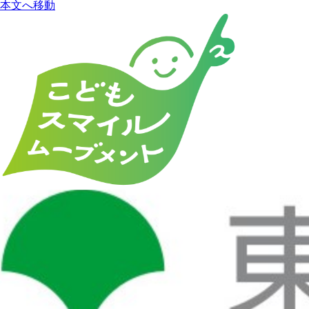
本文へ移動