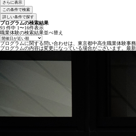
さらに表示
詳しい条件で探す
プログラムの検索結果
93
件中
1〜16件表示
職業体験の検索結果
並べ替え
プログラムに関する問い合わせは、東京都中高生職業体験事務
プログラムの内容は変更になっている場合がございます。最新