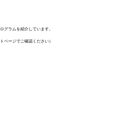
ログラムを紹介しています。
トページでご確認ください）