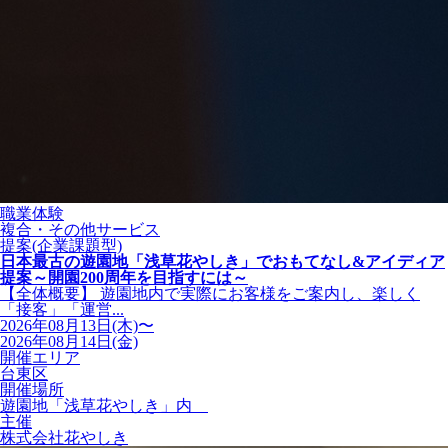
職業体験
複合・その他サービス
提案(企業課題型)
日本最古の遊園地「浅草花やしき」でおもてなし&アイディア
提案～開園200周年を目指すには～
【全体概要】 遊園地内で実際にお客様をご案内し、楽しく
「接客」「運営...
2026年08月13日(木)〜
2026年08月14日(金)
開催エリア
台東区
開催場所
遊園地「浅草花やしき」内
主催
株式会社花やしき