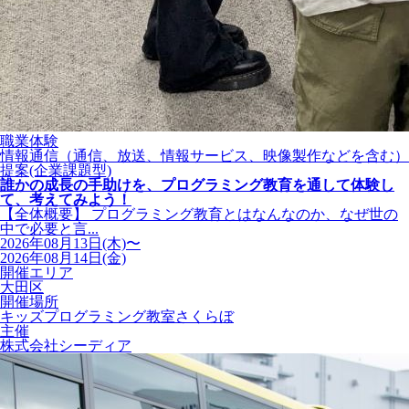
職業体験
情報通信（通信、放送、情報サービス、映像製作などを含む）
提案(企業課題型)
誰かの成長の手助けを、プログラミング教育を通して体験し
て、考えてみよう！
【全体概要】 プログラミング教育とはなんなのか、なぜ世の
中で必要と言...
2026年08月13日(木)〜
2026年08月14日(金)
開催エリア
大田区
開催場所
キッズプログラミング教室さくらぼ
主催
株式会社シーディア