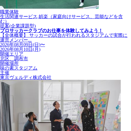
職業体験
生活関連サービス,娯楽（家庭向けサービス、芸能などを含
む）
提案(企業課題型)
プロサッカークラブのお仕事を体験してみよう！
【全体概要】 サッカーの試合が行われるスタジアムで実際に
運営メンバー...
2026年08月09日(日)〜
2026年08月10日(月)
開催エリア
北区、調布市
開催場所
味の素スタジアム
主催
東京ヴェルディ株式会社