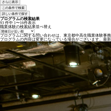
さらに表示
詳しい条件で探す
プログラムの検索結果
93
件中
1〜16件表示
職業体験の検索結果
並べ替え
プログラムに関する問い合わせは、東京都中高生職業体験事務
プログラムの内容は変更になっている場合がございます。最新