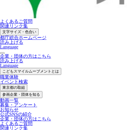
よくあるご質問
関連リンク集
文字サイズ・色合い
都庁総合ホームページ
読み上げる
Language
企業・団体の方はこちら
読み上げる
Language
こどもスマイル
ムーブメントとは
職業体験
イベント検索
東京都の取組
参画企業・
団体を知る
動画一覧
募集・
アンケート
お知らせ
公式SNS
の紹介
企業・団体の方
はこちら
よくあるご質問
関連リンク集