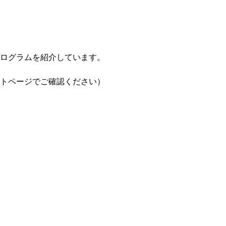
ログラムを紹介しています。
トページでご確認ください）