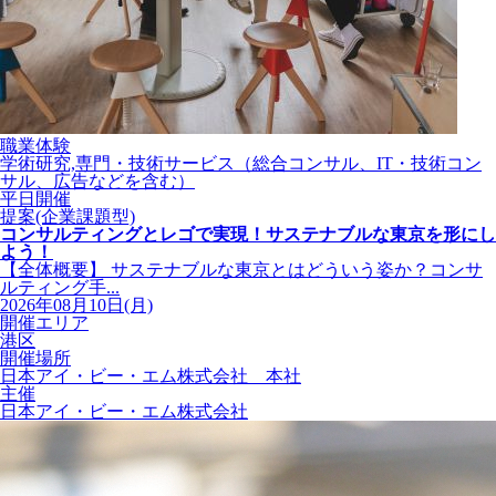
職業体験
学術研究,専門・技術サービス（総合コンサル、IT・技術コン
サル、広告などを含む）
平日開催
提案(企業課題型)
コンサルティングとレゴで実現！サステナブルな東京を形にし
よう！
【全体概要】 サステナブルな東京とはどういう姿か？コンサ
ルティング手...
2026年08月10日(月)
開催エリア
港区
開催場所
日本アイ・ビー・エム株式会社 本社
主催
日本アイ・ビー・エム株式会社