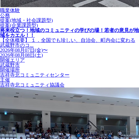
職業体験
公務
提案(地域・社会課題型)
提案(企業課題型)
将来役立つ！地域のコミュニティの学びの場！若者の意見が地
域をカエル！！
【全体概要】 １．全国でも珍しい、自治会、町内会に変わる
武蔵野市のコ...
2026年08月07日(金)〜
2026年08月08日(土)
開催エリア
武蔵野市
開催場所
吉祥寺北コミュニティセンター
主催
吉祥寺北コミュニティ協議会