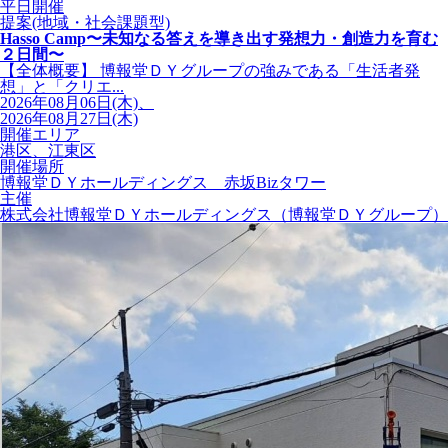
平日開催
提案(地域・社会課題型)
Hasso Camp〜未知なる答えを導き出す発想力・創造力を育む
２日間〜
【全体概要】 博報堂ＤＹグループの強みである「生活者発
想」と「クリエ...
2026年08月06日(木)、
2026年08月27日(木)
開催エリア
港区、江東区
開催場所
博報堂ＤＹホールディングス 赤坂Bizタワー
主催
株式会社博報堂ＤＹホールディングス（博報堂ＤＹグループ）