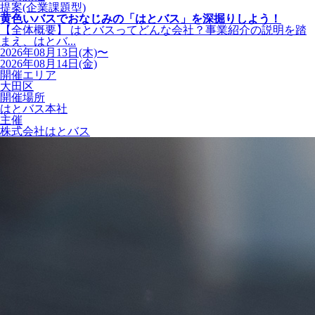
提案(企業課題型)
黄色いバスでおなじみの「はとバス」を深掘りしよう！
【全体概要】 はとバスってどんな会社？事業紹介の説明を踏
まえ、はとバ...
2026年08月13日(木)〜
2026年08月14日(金)
開催エリア
大田区
開催場所
はとバス本社
主催
株式会社はとバス