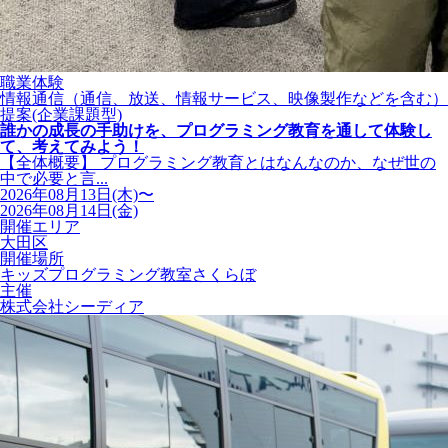
職業体験
情報通信（通信、放送、情報サービス、映像製作などを含む）
提案(企業課題型)
誰かの成長の手助けを、プログラミング教育を通して体験し
て、考えてみよう！
【全体概要】 プログラミング教育とはなんなのか、なぜ世の
中で必要と言...
2026年08月13日(木)〜
2026年08月14日(金)
開催エリア
大田区
開催場所
キッズプログラミング教室さくらぼ
主催
株式会社シーディア