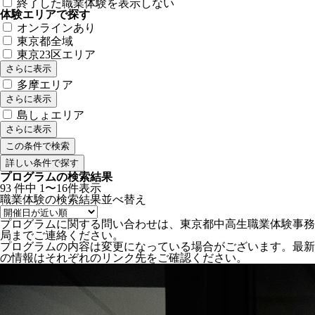
終了した職業体験を表示しない
体験エリアで探す
オンラインあり
東京都全域
東京23区エリア
さらに表示
多摩エリア
さらに表示
島しょエリア
さらに表示
詳しい条件で探す
プログラムの検索結果
93
件中
1〜16件表示
職業体験の検索結果
並べ替え
プログラムに関する問い合わせは、東京都中高生職業体験事務
局までご連絡ください。
プログラムの内容は変更になっている場合がございます。最新
の情報はそれぞれのリンク先をご確認ください。