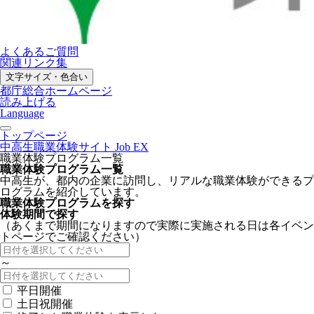
よくあるご質問
関連リンク集
文字サイズ・色合い
都庁総合ホームページ
読み上げる
Language
トップページ
中高生職業体験サイト Job EX
職業体験プログラム一覧
職業体験プログラム一覧
中高生が、都内の企業に訪問し、リアルな職業体験ができるプ
ログラムを紹介しています。
職業体験プログラムを探す
体験期間で探す
（あくまで期間になりますので実際に実施される日は各イベン
トページでご確認ください）
～
平日開催
土日祝開催