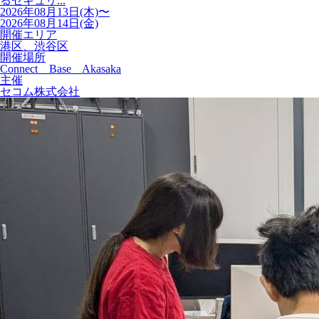
るセキュリ...
2026年08月13日(木)〜
2026年08月14日(金)
開催エリア
港区、渋谷区
開催場所
Connect Base Akasaka
主催
セコム株式会社