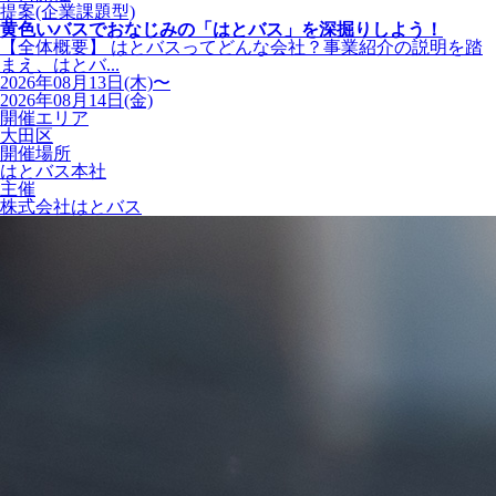
提案(企業課題型)
黄色いバスでおなじみの「はとバス」を深掘りしよう！
【全体概要】 はとバスってどんな会社？事業紹介の説明を踏
まえ、はとバ...
2026年08月13日(木)〜
2026年08月14日(金)
開催エリア
大田区
開催場所
はとバス本社
主催
株式会社はとバス