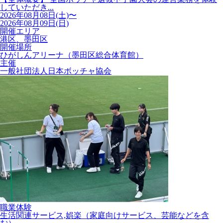
していただき...
2026年08月08日(土)〜
2026年08月09日(日)
開催エリア
港区、墨田区
開催場所
ひがしんアリーナ（墨田区総合体育館）
主催
一般社団法人日本ボッチャ協会
職業体験
生活関連サービス,娯楽（家庭向けサービス、芸能などを含