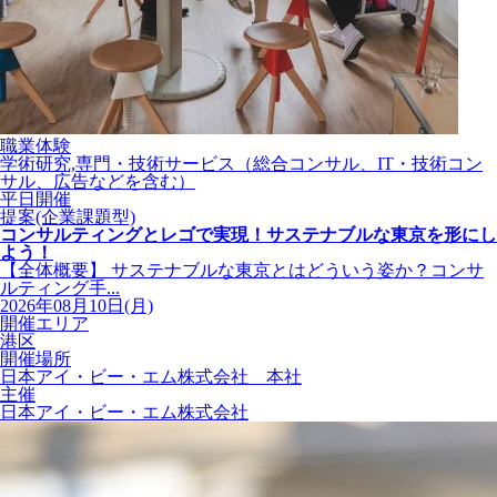
職業体験
学術研究,専門・技術サービス（総合コンサル、IT・技術コン
サル、広告などを含む）
平日開催
提案(企業課題型)
コンサルティングとレゴで実現！サステナブルな東京を形にし
よう！
【全体概要】 サステナブルな東京とはどういう姿か？コンサ
ルティング手...
2026年08月10日(月)
開催エリア
港区
開催場所
日本アイ・ビー・エム株式会社 本社
主催
日本アイ・ビー・エム株式会社