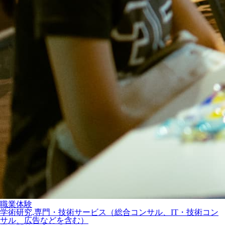
職業体験
学術研究,専門・技術サービス（総合コンサル、IT・技術コン
サル、広告などを含む）