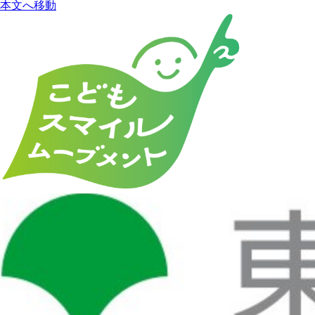
本文へ移動