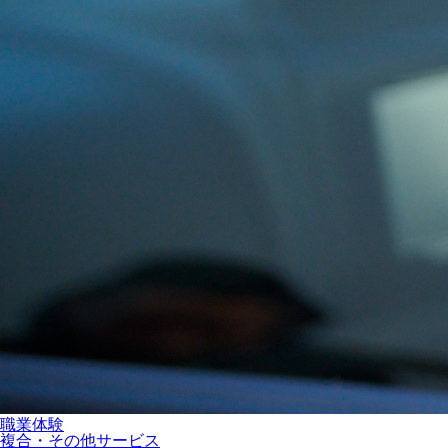
職業体験
複合・その他サービス