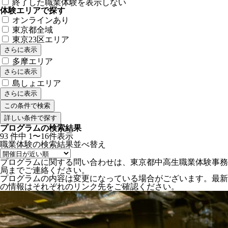
終了した職業体験を表示しない
体験エリアで探す
オンラインあり
東京都全域
東京23区エリア
さらに表示
多摩エリア
さらに表示
島しょエリア
さらに表示
詳しい条件で探す
プログラムの検索結果
93
件中
1〜16件表示
職業体験の検索結果
並べ替え
プログラムに関する問い合わせは、東京都中高生職業体験事務
局までご連絡ください。
プログラムの内容は変更になっている場合がございます。最新
の情報はそれぞれのリンク先をご確認ください。