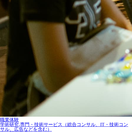
職業体験
学術研究,専門・技術サービス（総合コンサル、IT・技術コン
サル、広告などを含む）