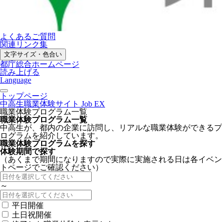
よくあるご質問
関連リンク集
文字サイズ・色合い
都庁総合ホームページ
読み上げる
Language
トップページ
中高生職業体験サイト Job EX
職業体験プログラム一覧
職業体験プログラム一覧
中高生が、都内の企業に訪問し、リアルな職業体験ができるプ
ログラムを紹介しています。
職業体験プログラムを探す
体験期間で探す
（あくまで期間になりますので実際に実施される日は各イベン
トページでご確認ください）
～
平日開催
土日祝開催