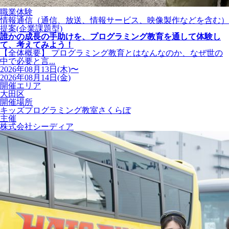
職業体験
情報通信（通信、放送、情報サービス、映像製作などを含む）
提案(企業課題型)
誰かの成長の手助けを、プログラミング教育を通して体験し
て、考えてみよう！
【全体概要】 プログラミング教育とはなんなのか、なぜ世の
中で必要と言...
2026年08月13日(木)〜
2026年08月14日(金)
開催エリア
大田区
開催場所
キッズプログラミング教室さくらぼ
主催
株式会社シーディア