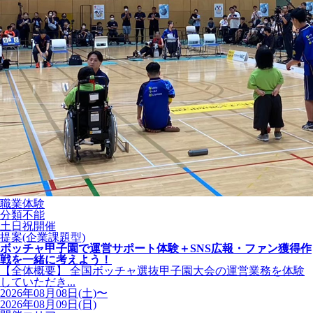
職業体験
分類不能
土日祝開催
提案(企業課題型)
ボッチャ甲子園で運営サポート体験＋SNS広報・ファン獲得作
戦を一緒に考えよう！
【全体概要】 全国ボッチャ選抜甲子園大会の運営業務を体験
していただき...
2026年08月08日(土)〜
2026年08月09日(日)