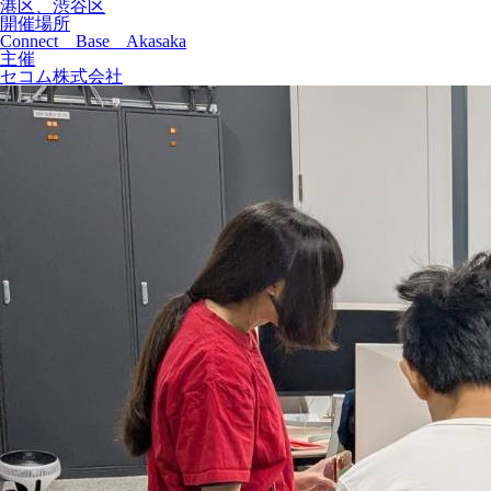
港区、渋谷区
開催場所
Connect Base Akasaka
主催
セコム株式会社