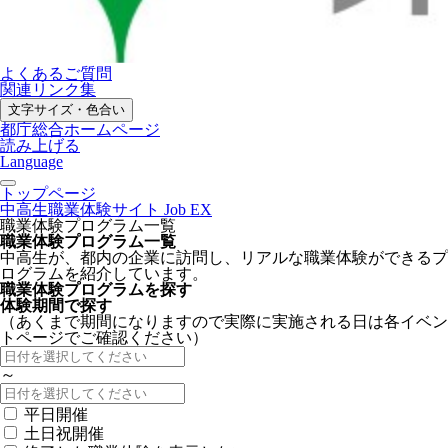
よくあるご質問
関連リンク集
文字サイズ・色合い
都庁総合ホームページ
読み上げる
Language
トップページ
中高生職業体験サイト Job EX
職業体験プログラム一覧
職業体験プログラム一覧
中高生が、都内の企業に訪問し、リアルな職業体験ができるプ
ログラムを紹介しています。
職業体験プログラムを探す
体験期間で探す
（あくまで期間になりますので実際に実施される日は各イベン
トページでご確認ください）
～
平日開催
土日祝開催