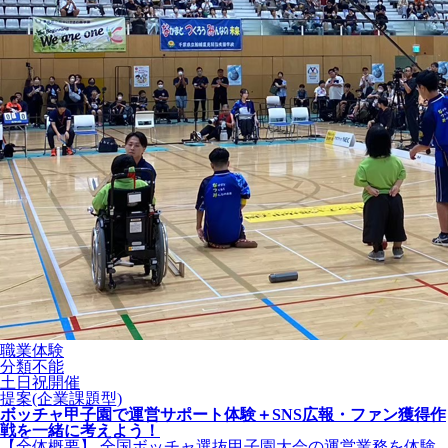
職業体験
分類不能
土日祝開催
提案(企業課題型)
ボッチャ甲子園で運営サポート体験＋SNS広報・ファン獲得作
戦を一緒に考えよう！
【全体概要】 全国ボッチャ選抜甲子園大会の運営業務を体験