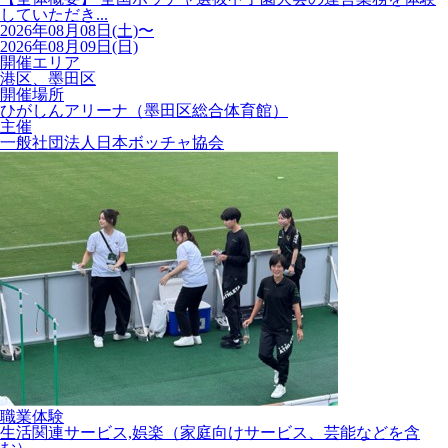
していただき...
2026年08月08日(土)〜
2026年08月09日(日)
開催エリア
港区、墨田区
開催場所
ひがしんアリーナ（墨田区総合体育館）
主催
一般社団法人日本ボッチャ協会
職業体験
生活関連サービス,娯楽（家庭向けサービス、芸能などを含