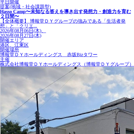
平日開催
提案(地域・社会課題型)
Hasso Camp〜未知なる答えを導き出す発想力・創造力を育む
２日間〜
【全体概要】 博報堂ＤＹグループの強みである「生活者発
想」と「クリエ...
2026年08月06日(木)、
2026年08月27日(木)
開催エリア
港区、江東区
開催場所
博報堂ＤＹホールディングス 赤坂Bizタワー
主催
株式会社博報堂ＤＹホールディングス（博報堂ＤＹグループ）