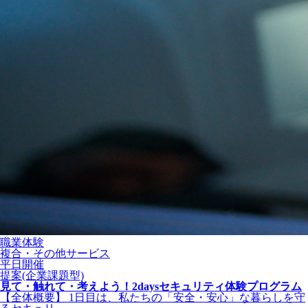
職業体験
複合・その他サービス
平日開催
提案(企業課題型)
見て・触れて・考えよう！2daysセキュリティ体験プログラム
【全体概要】 1日目は、私たちの「安全・安心」な暮らしを守