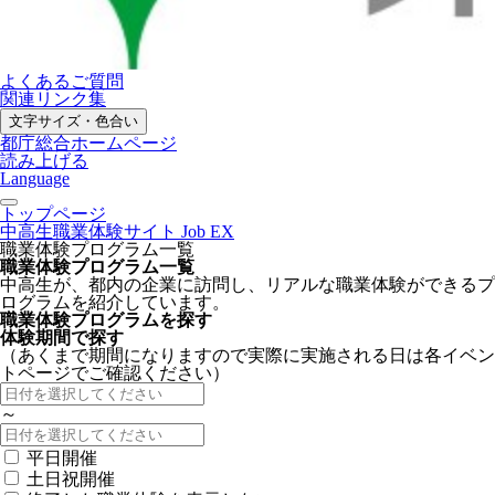
よくあるご質問
関連リンク集
文字サイズ・色合い
都庁総合ホームページ
読み上げる
Language
トップページ
中高生職業体験サイト Job EX
職業体験プログラム一覧
職業体験プログラム一覧
中高生が、都内の企業に訪問し、リアルな職業体験ができるプ
ログラムを紹介しています。
職業体験プログラムを探す
体験期間で探す
（あくまで期間になりますので実際に実施される日は各イベン
トページでご確認ください）
～
平日開催
土日祝開催