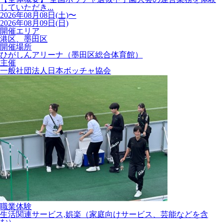
していただき...
2026年08月08日(土)〜
2026年08月09日(日)
開催エリア
港区、墨田区
開催場所
ひがしんアリーナ（墨田区総合体育館）
主催
一般社団法人日本ボッチャ協会
職業体験
生活関連サービス,娯楽（家庭向けサービス、芸能などを含