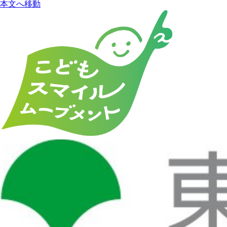
本文へ移動