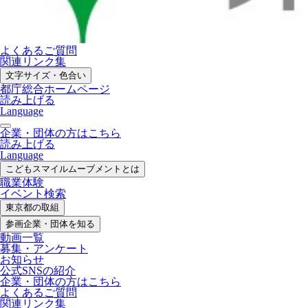
よくあるご質問
関連リンク集
文字サイズ・色合い
都庁総合ホームページ
読み上げる
Language
企業・団体の方はこちら
読み上げる
Language
こどもスマイル
ムーブメントとは
職業体験
イベント検索
東京都の取組
参画企業・
団体を知る
動画一覧
募集・
アンケート
お知らせ
公式SNS
の紹介
企業・団体の方
はこちら
よくあるご質問
関連リンク集