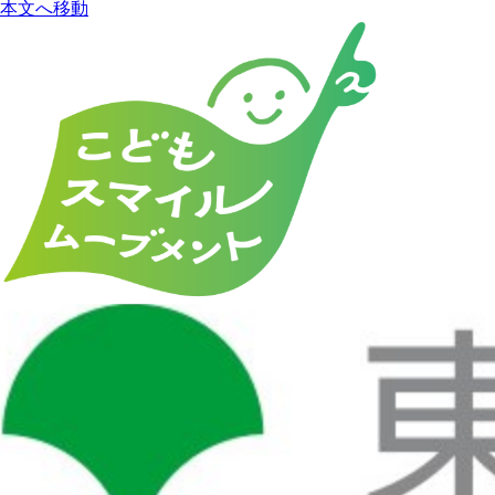
本文へ移動