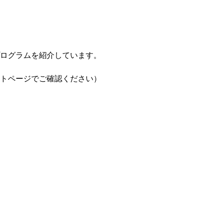
ログラムを紹介しています。
トページでご確認ください）