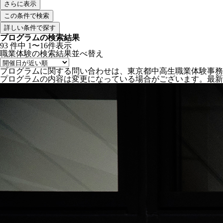
さらに表示
詳しい条件で探す
プログラムの検索結果
93
件中
1〜16件表示
職業体験の検索結果
並べ替え
プログラムに関する問い合わせは、東京都中高生職業体験事務
プログラムの内容は変更になっている場合がございます。最新