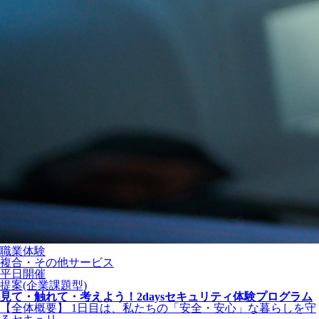
職業体験
複合・その他サービス
平日開催
提案(企業課題型)
見て・触れて・考えよう！2daysセキュリティ体験プログラム
【全体概要】 1日目は、私たちの「安全・安心」な暮らしを守