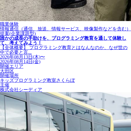
職業体験
情報通信（通信、放送、情報サービス、映像製作などを含む）
提案(企業課題型)
誰かの成長の手助けを、プログラミング教育を通して体験し
て、考えてみよう！
【全体概要】 プログラミング教育とはなんなのか、なぜ世の
中で必要と言...
2026年08月13日(木)〜
2026年08月14日(金)
開催エリア
大田区
開催場所
キッズプログラミング教室さくらぼ
主催
株式会社シーディア