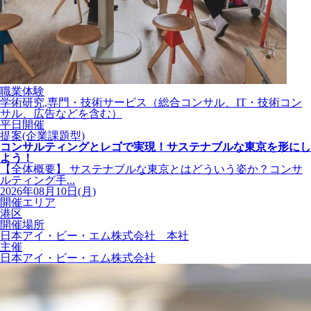
職業体験
学術研究,専門・技術サービス（総合コンサル、IT・技術コン
サル、広告などを含む）
平日開催
提案(企業課題型)
コンサルティングとレゴで実現！サステナブルな東京を形にし
よう！
【全体概要】 サステナブルな東京とはどういう姿か？コンサ
ルティング手...
2026年08月10日(月)
開催エリア
港区
開催場所
日本アイ・ビー・エム株式会社 本社
主催
日本アイ・ビー・エム株式会社