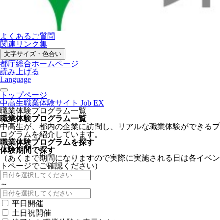
よくあるご質問
関連リンク集
文字サイズ・色合い
都庁総合ホームページ
読み上げる
Language
トップページ
中高生職業体験サイト Job EX
職業体験プログラム一覧
職業体験プログラム一覧
中高生が、都内の企業に訪問し、リアルな職業体験ができるプ
ログラムを紹介しています。
職業体験プログラムを探す
体験期間で探す
（あくまで期間になりますので実際に実施される日は各イベン
トページでご確認ください）
～
平日開催
土日祝開催