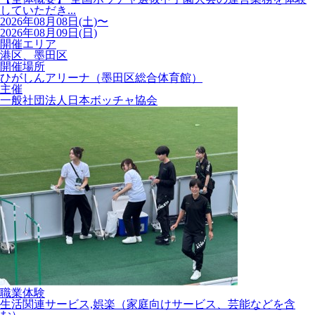
していただき...
2026年08月08日(土)〜
2026年08月09日(日)
開催エリア
港区、墨田区
開催場所
ひがしんアリーナ（墨田区総合体育館）
主催
一般社団法人日本ボッチャ協会
職業体験
生活関連サービス,娯楽（家庭向けサービス、芸能などを含