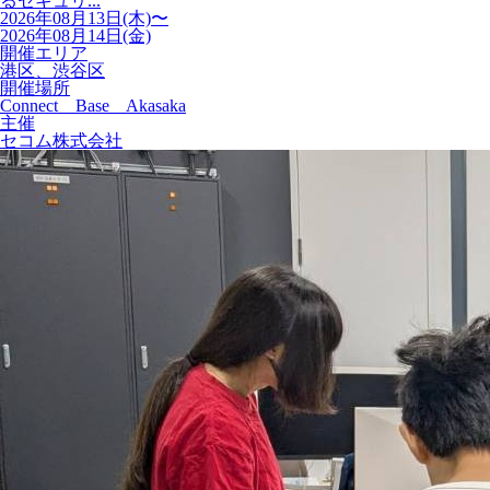
るセキュリ...
2026年08月13日(木)〜
2026年08月14日(金)
開催エリア
港区、渋谷区
開催場所
Connect Base Akasaka
主催
セコム株式会社