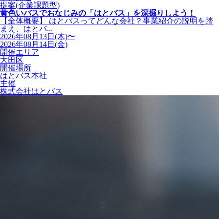
提案(企業課題型)
黄色いバスでおなじみの「はとバス」を深掘りしよう！
【全体概要】 はとバスってどんな会社？事業紹介の説明を踏
まえ、はとバ...
2026年08月13日(木)〜
2026年08月14日(金)
開催エリア
大田区
開催場所
はとバス本社
主催
株式会社はとバス