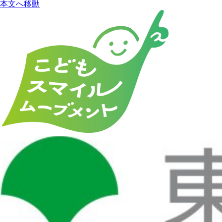
本文へ移動