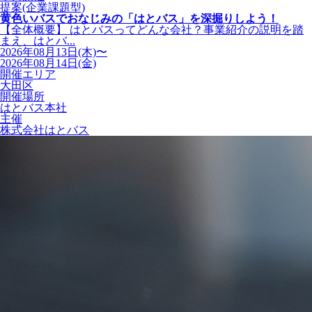
提案(企業課題型)
黄色いバスでおなじみの「はとバス」を深掘りしよう！
【全体概要】 はとバスってどんな会社？事業紹介の説明を踏
まえ、はとバ...
2026年08月13日(木)〜
2026年08月14日(金)
開催エリア
大田区
開催場所
はとバス本社
主催
株式会社はとバス