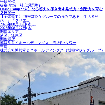
平日開催
提案(地域・社会課題型)
Hasso Camp〜未知なる答えを導き出す発想力・創造力を育む
２日間〜
【全体概要】 博報堂ＤＹグループの強みである「生活者発
想」と「クリエ...
2026年08月06日(木)、
2026年08月27日(木)
開催エリア
港区、江東区
開催場所
博報堂ＤＹホールディングス 赤坂Bizタワー
主催
株式会社博報堂ＤＹホールディングス（博報堂ＤＹグループ）