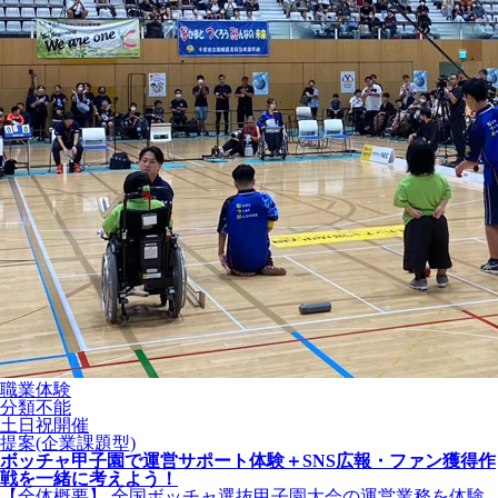
職業体験
分類不能
土日祝開催
提案(企業課題型)
ボッチャ甲子園で運営サポート体験＋SNS広報・ファン獲得作
戦を一緒に考えよう！
【全体概要】 全国ボッチャ選抜甲子園大会の運営業務を体験