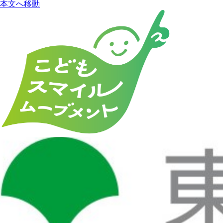
本文へ移動