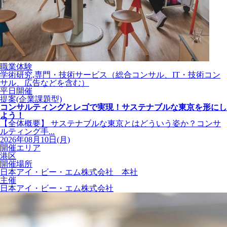
職業体験
学術研究,専門・技術サービス（総合コンサル、IT・技術コン
サル、広告などを含む）
平日開催
提案(企業課題型)
コンサルティングとレゴで実現！サステナブルな東京を形にし
よう！
【全体概要】 サステナブルな東京とはどういう姿か？コンサ
ルティング手...
2026年08月10日(月)
開催エリア
港区
開催場所
日本アイ・ビー・エム株式会社 本社
主催
日本アイ・ビー・エム株式会社