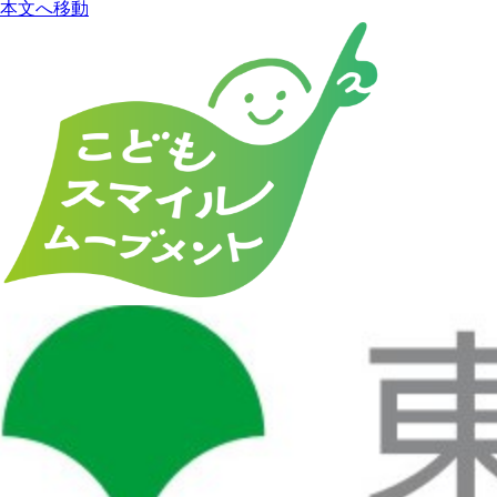
本文へ移動