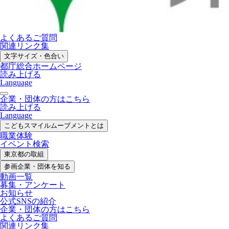
よくあるご質問
関連リンク集
文字サイズ・色合い
都庁総合ホームページ
読み上げる
Language
企業・団体の方はこちら
読み上げる
Language
こどもスマイル
ムーブメントとは
職業体験
イベント検索
東京都の取組
参画企業・
団体を知る
動画一覧
募集・
アンケート
お知らせ
公式SNS
の紹介
企業・団体の方
はこちら
よくあるご質問
関連リンク集