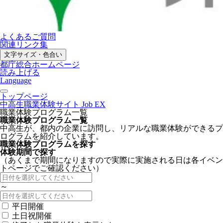
よくあるご質問
関連リンク集
文字サイズ・色合い
都庁総合ホームページ
読み上げる
Language
トップページ
中高生職業体験サイト Job EX
職業体験プログラム一覧
職業体験プログラム一覧
中高生が、都内の企業に訪問し、リアルな職業体験ができるプ
ログラムを紹介しています。
職業体験プログラムを探す
体験期間で探す
（あくまで期間になりますので実際に実施される日は各イベン
トページでご確認ください）
～
平日開催
土日祝開催