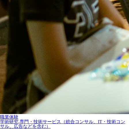
職業体験
学術研究,専門・技術サービス（総合コンサル、IT・技術コン
サル、広告などを含む）