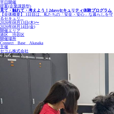
平日開催
提案(企業課題型)
見て・触れて・考えよう！2daysセキュリティ体験プログラム
【全体概要】 1日目は、私たちの「安全・安心」な暮らしを守
るセキュリ...
2026年08月13日(木)〜
2026年08月14日(金)
開催エリア
港区、渋谷区
開催場所
Connect Base Akasaka
主催
セコム株式会社