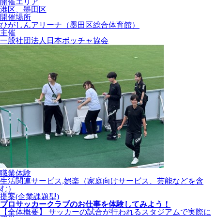
開催エリア
港区、墨田区
開催場所
ひがしんアリーナ（墨田区総合体育館）
主催
一般社団法人日本ボッチャ協会
職業体験
生活関連サービス,娯楽（家庭向けサービス、芸能などを含
む）
提案(企業課題型)
プロサッカークラブのお仕事を体験してみよう！
【全体概要】 サッカーの試合が行われるスタジアムで実際に