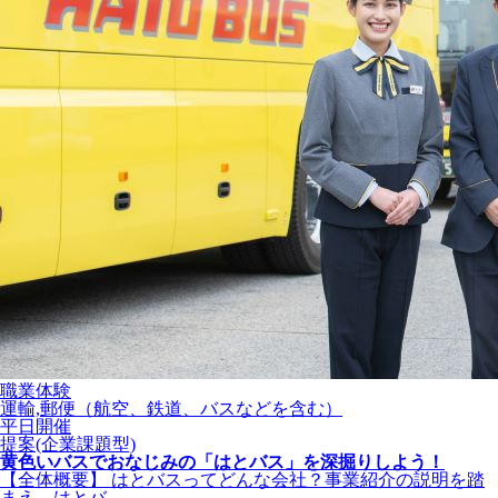
職業体験
運輸,郵便（航空、鉄道、バスなどを含む）
平日開催
提案(企業課題型)
黄色いバスでおなじみの「はとバス」を深掘りしよう！
【全体概要】 はとバスってどんな会社？事業紹介の説明を踏
まえ、はとバ...