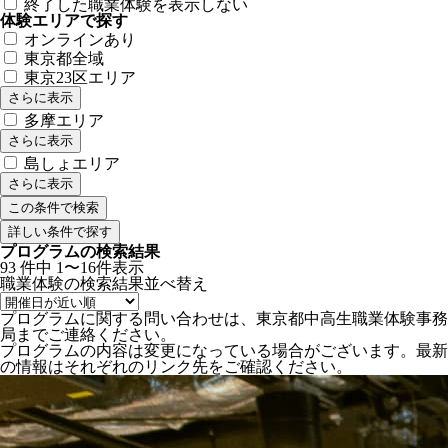
終了した職業体験を表示しない
体験エリアで探す
オンラインあり
東京都全域
東京23区エリア
さらに表示
多摩エリア
さらに表示
島しょエリア
さらに表示
詳しい条件で探す
プログラムの検索結果
93
件中
1〜16件表示
職業体験の検索結果
並べ替え
プログラムに関する問い合わせは、東京都中高生職業体験事務
局までご連絡ください。
プログラムの内容は変更になっている場合がございます。最新
の情報はそれぞれのリンク先をご確認ください。