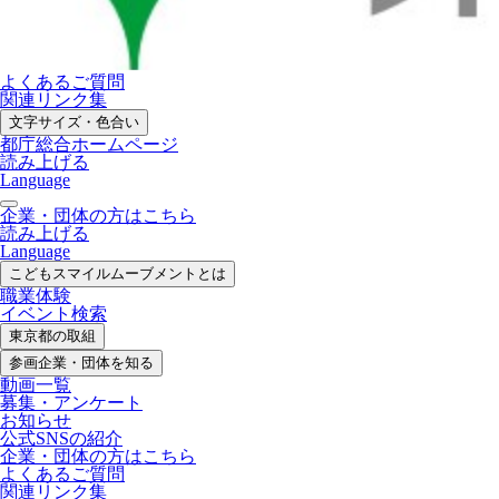
よくあるご質問
関連リンク集
文字サイズ・色合い
都庁総合ホームページ
読み上げる
Language
企業・団体の方はこちら
読み上げる
Language
こどもスマイル
ムーブメントとは
職業体験
イベント検索
東京都の取組
参画企業・
団体を知る
動画一覧
募集・
アンケート
お知らせ
公式SNS
の紹介
企業・団体の方
はこちら
よくあるご質問
関連リンク集