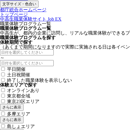
文字サイズ・色合い
都庁総合ホームページ
トップページ
中高生職業体験サイト Job EX
職業体験プログラム一覧
職業体験プログラム一覧
中高生が、都内の企業に訪問し、リアルな職業体験ができるプ
職業体験プログラムを探す
体験期間で探す
（あくまで期間になりますので実際に実施される日は各イベン
～
平日開催
土日祝開催
終了した職業体験を表示しない
体験エリアで探す
オンラインあり
東京都全域
東京23区エリア
さらに表示
多摩エリア
さらに表示
島しょエリア