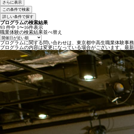
さらに表示
詳しい条件で探す
プログラムの検索結果
93
件中
1〜16件表示
職業体験の検索結果
並べ替え
プログラムに関する問い合わせは、東京都中高生職業体験事務
プログラムの内容は変更になっている場合がございます。最新