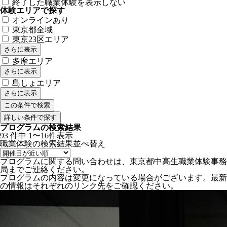
終了した職業体験を表示しない
体験エリアで探す
オンラインあり
東京都全域
東京23区エリア
さらに表示
多摩エリア
さらに表示
島しょエリア
さらに表示
詳しい条件で探す
プログラムの検索結果
93
件中
1〜16件表示
職業体験の検索結果
並べ替え
プログラムに関する問い合わせは、東京都中高生職業体験事務
局までご連絡ください。
プログラムの内容は変更になっている場合がございます。最新
の情報はそれぞれのリンク先をご確認ください。