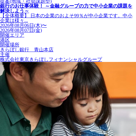
提案(地域・社会課題型)
銀行のお仕事体験！ ～金融グループの力で中小企業の課題を
解決しよう～
【全体概要】 日本の企業のおよそ99％が中小企業です。中小
企業は様々...
2026年08月06日(木)〜
2026年08月07日(金)
開催エリア
港区
開催場所
きらぼし銀行 青山本店
主催
株式会社東京きらぼしフィナンシャルグループ