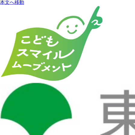
本文へ移動