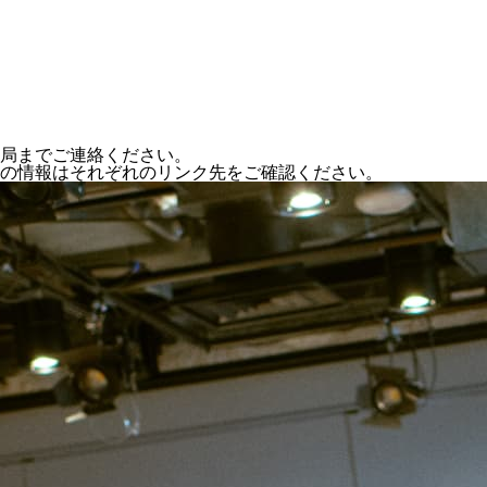
局までご連絡ください。
の情報はそれぞれのリンク先をご確認ください。