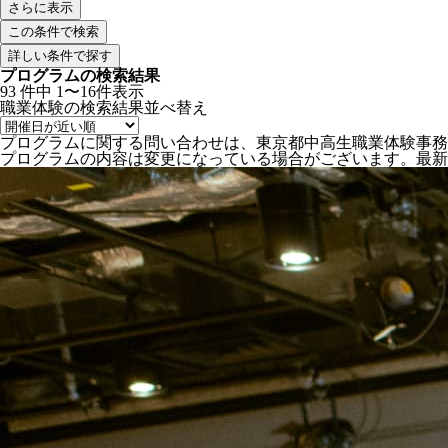
さらに表示
詳しい条件で探す
プログラムの検索結果
93
件中
1〜16件表示
職業体験の検索結果
並べ替え
プログラムに関する問い合わせは、東京都中高生職業体験事務
プログラムの内容は変更になっている場合がございます。最新