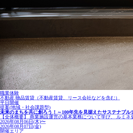
職業体験
不動産,物品賃貸（不動産賃貸、リース会社などを含む）
平日開催
提案(地域・社会課題型)
未来のまちを共に創ろう！～100年先を見据えたサステナブル
【全体概要】 商業施設運営の基本業務について学び、 ルミネ史上
2026年08月06日(木)〜
2026年08月07日(金)
開催エリア