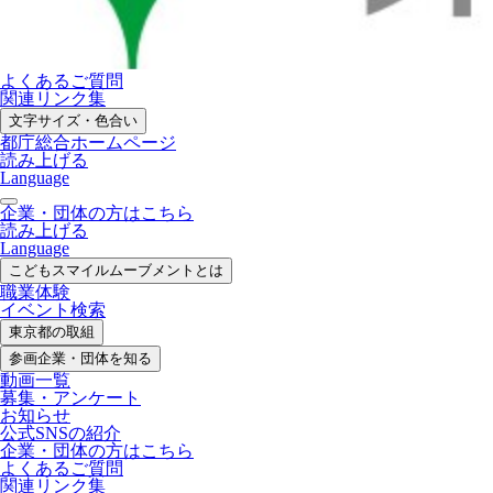
よくあるご質問
関連リンク集
文字サイズ・色合い
都庁総合ホームページ
読み上げる
Language
企業・団体の方はこちら
読み上げる
Language
こどもスマイル
ムーブメントとは
職業体験
イベント検索
東京都の取組
参画企業・
団体を知る
動画一覧
募集・
アンケート
お知らせ
公式SNS
の紹介
企業・団体の方
はこちら
よくあるご質問
関連リンク集