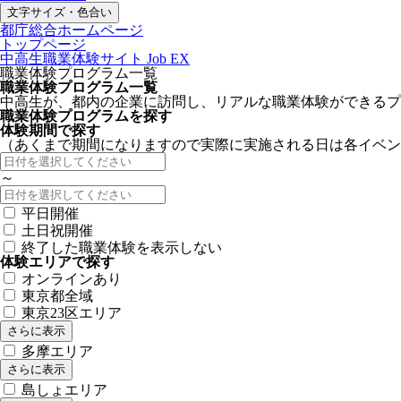
文字サイズ・色合い
都庁総合ホームページ
トップページ
中高生職業体験サイト Job EX
職業体験プログラム一覧
職業体験プログラム一覧
中高生が、都内の企業に訪問し、リアルな職業体験ができるプ
職業体験プログラムを探す
体験期間で探す
（あくまで期間になりますので実際に実施される日は各イベン
～
平日開催
土日祝開催
終了した職業体験を表示しない
体験エリアで探す
オンラインあり
東京都全域
東京23区エリア
さらに表示
多摩エリア
さらに表示
島しょエリア