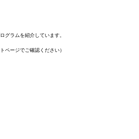
ログラムを紹介しています。
トページでご確認ください）