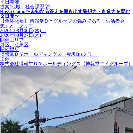
平日開催
提案(地域・社会課題型)
Hasso Camp〜未知なる答えを導き出す発想力・創造力を育む
２日間〜
【全体概要】 博報堂ＤＹグループの強みである「生活者発
想」と「クリエ...
2026年08月06日(木)、
2026年08月27日(木)
開催エリア
港区、江東区
開催場所
博報堂ＤＹホールディングス 赤坂Bizタワー
主催
株式会社博報堂ＤＹホールディングス（博報堂ＤＹグループ）