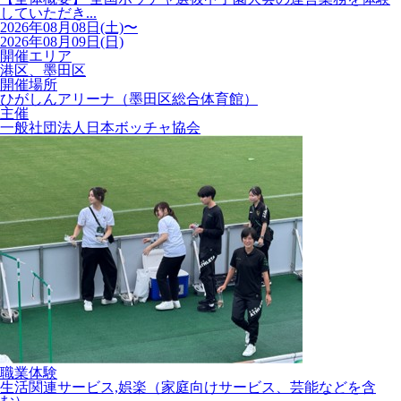
していただき...
2026年08月08日(土)〜
2026年08月09日(日)
開催エリア
港区、墨田区
開催場所
ひがしんアリーナ（墨田区総合体育館）
主催
一般社団法人日本ボッチャ協会
職業体験
生活関連サービス,娯楽（家庭向けサービス、芸能などを含