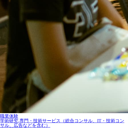
職業体験
学術研究,専門・技術サービス（総合コンサル、IT・技術コン
サル、広告などを含む）