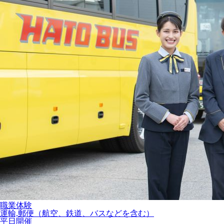
職業体験
運輸,郵便（航空、鉄道、バスなどを含む）
平日開催