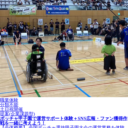
職業体験
分類不能
土日祝開催
提案(企業課題型)
ボッチャ甲子園で運営サポート体験＋SNS広報・ファン獲得作
戦を一緒に考えよう！
【全体概要】 全国ボッチャ選抜甲子園大会の運営業務を体験