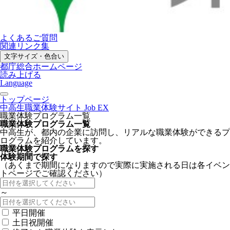
よくあるご質問
関連リンク集
文字サイズ・色合い
都庁総合ホームページ
読み上げる
Language
トップページ
中高生職業体験サイト Job EX
職業体験プログラム一覧
職業体験プログラム一覧
中高生が、都内の企業に訪問し、リアルな職業体験ができるプ
ログラムを紹介しています。
職業体験プログラムを探す
体験期間で探す
（あくまで期間になりますので実際に実施される日は各イベン
トページでご確認ください）
～
平日開催
土日祝開催