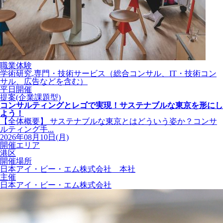
職業体験
学術研究,専門・技術サービス（総合コンサル、IT・技術コン
サル、広告などを含む）
平日開催
提案(企業課題型)
コンサルティングとレゴで実現！サステナブルな東京を形にし
よう！
【全体概要】 サステナブルな東京とはどういう姿か？コンサ
ルティング手...
2026年08月10日(月)
開催エリア
港区
開催場所
日本アイ・ビー・エム株式会社 本社
主催
日本アイ・ビー・エム株式会社