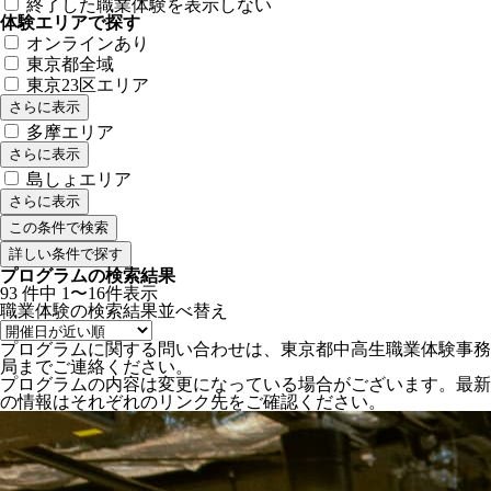
終了した職業体験を表示しない
体験エリアで探す
オンラインあり
東京都全域
東京23区エリア
さらに表示
多摩エリア
さらに表示
島しょエリア
さらに表示
詳しい条件で探す
プログラムの検索結果
93
件中
1〜16件表示
職業体験の検索結果
並べ替え
プログラムに関する問い合わせは、東京都中高生職業体験事務
局までご連絡ください。
プログラムの内容は変更になっている場合がございます。最新
の情報はそれぞれのリンク先をご確認ください。