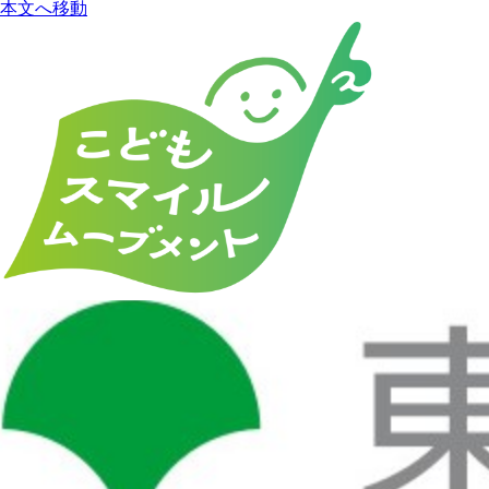
本文へ移動