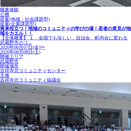
職業体験
公務
提案(地域・社会課題型)
提案(企業課題型)
将来役立つ！地域のコミュニティの学びの場！若者の意見が地
域をカエル！！
【全体概要】 １．全国でも珍しい、自治会、町内会に変わる
武蔵野市のコ...
2026年08月07日(金)〜
2026年08月08日(土)
開催エリア
武蔵野市
開催場所
吉祥寺北コミュニティセンター
主催
吉祥寺北コミュニティ協議会