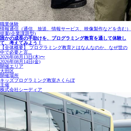
職業体験
情報通信（通信、放送、情報サービス、映像製作などを含む）
提案(企業課題型)
誰かの成長の手助けを、プログラミング教育を通して体験し
て、考えてみよう！
【全体概要】 プログラミング教育とはなんなのか、なぜ世の
中で必要と言...
2026年08月13日(木)〜
2026年08月14日(金)
開催エリア
大田区
開催場所
キッズプログラミング教室さくらぼ
主催
株式会社シーディア