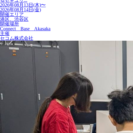
るセキュリ...
2026年08月13日(木)〜
2026年08月14日(金)
開催エリア
港区、渋谷区
開催場所
Connect Base Akasaka
主催
セコム株式会社