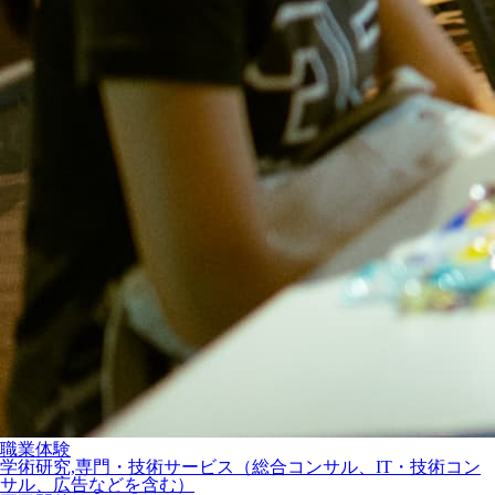
職業体験
学術研究,専門・技術サービス（総合コンサル、IT・技術コン
サル、広告などを含む）