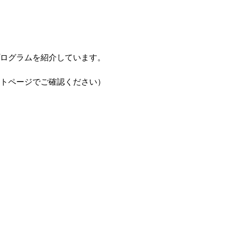
ログラムを紹介しています。
トページでご確認ください）