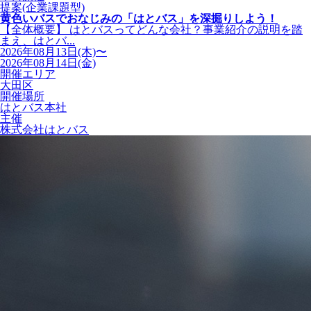
提案(企業課題型)
黄色いバスでおなじみの「はとバス」を深掘りしよう！
【全体概要】 はとバスってどんな会社？事業紹介の説明を踏
まえ、はとバ...
2026年08月13日(木)〜
2026年08月14日(金)
開催エリア
大田区
開催場所
はとバス本社
主催
株式会社はとバス