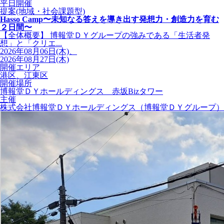
平日開催
提案(地域・社会課題型)
Hasso Camp〜未知なる答えを導き出す発想力・創造力を育む
２日間〜
【全体概要】 博報堂ＤＹグループの強みである「生活者発
想」と「クリエ...
2026年08月06日(木)、
2026年08月27日(木)
開催エリア
港区、江東区
開催場所
博報堂ＤＹホールディングス 赤坂Bizタワー
主催
株式会社博報堂ＤＹホールディングス（博報堂ＤＹグループ）