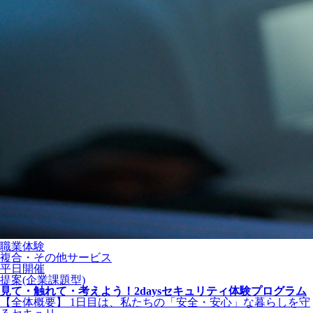
職業体験
複合・その他サービス
平日開催
提案(企業課題型)
見て・触れて・考えよう！2daysセキュリティ体験プログラム
【全体概要】 1日目は、私たちの「安全・安心」な暮らしを守