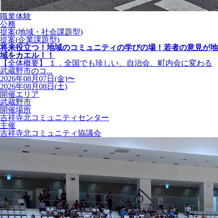
職業体験
公務
提案(地域・社会課題型)
提案(企業課題型)
将来役立つ！地域のコミュニティの学びの場！若者の意見が地
域をカエル！！
【全体概要】 １．全国でも珍しい、自治会、町内会に変わる
武蔵野市のコ...
2026年08月07日(金)〜
2026年08月08日(土)
開催エリア
武蔵野市
開催場所
吉祥寺北コミュニティセンター
主催
吉祥寺北コミュニティ協議会