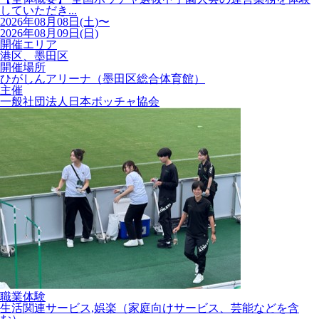
していただき...
2026年08月08日(土)〜
2026年08月09日(日)
開催エリア
港区、墨田区
開催場所
ひがしんアリーナ（墨田区総合体育館）
主催
一般社団法人日本ボッチャ協会
職業体験
生活関連サービス,娯楽（家庭向けサービス、芸能などを含