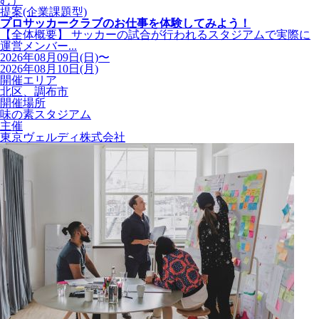
む）
提案(企業課題型)
プロサッカークラブのお仕事を体験してみよう！
【全体概要】 サッカーの試合が行われるスタジアムで実際に
運営メンバー...
2026年08月09日(日)〜
2026年08月10日(月)
開催エリア
北区、調布市
開催場所
味の素スタジアム
主催
東京ヴェルディ株式会社