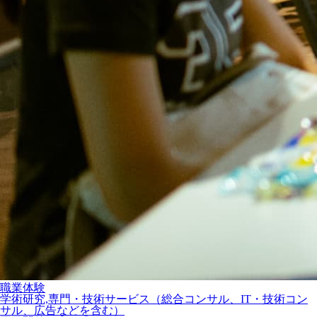
職業体験
学術研究,専門・技術サービス（総合コンサル、IT・技術コン
サル、広告などを含む）