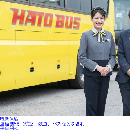
職業体験
運輸,郵便（航空、鉄道、バスなどを含む）
平日開催