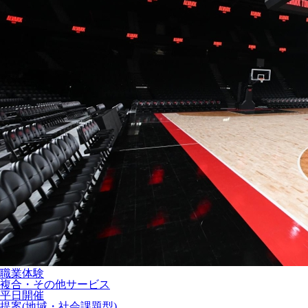
職業体験
複合・その他サービス
平日開催
提案(地域・社会課題型)