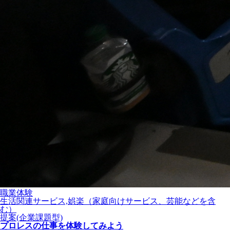
職業体験
生活関連サービス,娯楽（家庭向けサービス、芸能などを含
む）
提案(企業課題型)
プロレスの仕事を体験してみよう