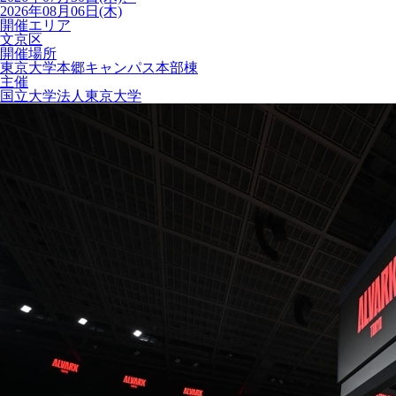
2026年08月06日(木)
開催エリア
文京区
開催場所
東京大学本郷キャンパス本部棟
主催
国立大学法人東京大学