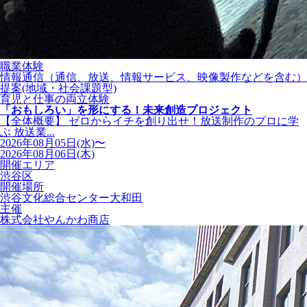
職業体験
情報通信（通信、放送、情報サービス、映像製作などを含む）
提案(地域・社会課題型)
育児と仕事の両立体験
「おもしろい」を形にする！未来創造プロジェクト
【全体概要】 ゼロからイチを創り出せ！放送制作のプロに学
ぶ 放送業...
2026年08月05日(水)〜
2026年08月06日(木)
開催エリア
渋谷区
開催場所
渋谷文化総合センター大和田
主催
株式会社やんかわ商店