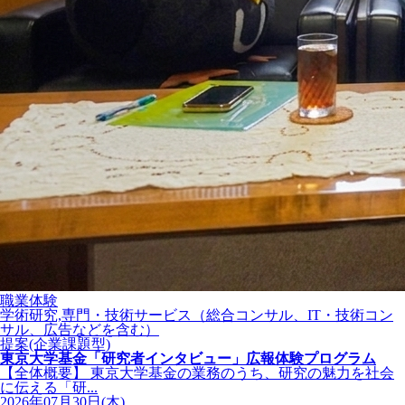
職業体験
学術研究,専門・技術サービス（総合コンサル、IT・技術コン
サル、広告などを含む）
提案(企業課題型)
東京大学基金「研究者インタビュー」広報体験プログラム
【全体概要】 東京大学基金の業務のうち、研究の魅力を社会
に伝える「研...
2026年07月30日(木)、