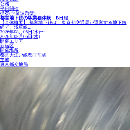
公務
平日開催
提案(企業課題型)
都営地下鉄の駅業務体験 B日程
【全体概要】 都営地下鉄は、東京都交通局が運営する地下鉄
網で、浅草線...
2026年08月05日(水)〜
2026年08月06日(木)
開催エリア
新宿区
開催場所
都営大江戸線都庁前駅
主催
東京都交通局