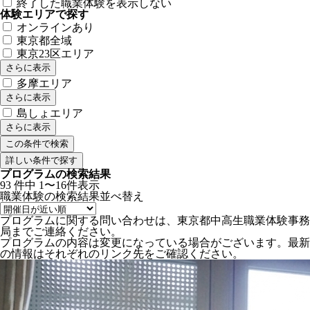
終了した職業体験を表示しない
体験エリアで探す
オンラインあり
東京都全域
東京23区エリア
さらに表示
多摩エリア
さらに表示
島しょエリア
さらに表示
詳しい条件で探す
プログラムの検索結果
93
件中
1〜16件表示
職業体験の検索結果
並べ替え
プログラムに関する問い合わせは、東京都中高生職業体験事務
局までご連絡ください。
プログラムの内容は変更になっている場合がございます。最新
の情報はそれぞれのリンク先をご確認ください。