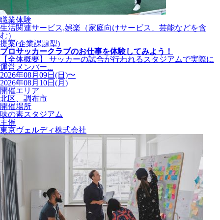
職業体験
生活関連サービス,娯楽（家庭向けサービス、芸能などを含
む）
提案(企業課題型)
プロサッカークラブのお仕事を体験してみよう！
【全体概要】 サッカーの試合が行われるスタジアムで実際に
運営メンバー...
2026年08月09日(日)〜
2026年08月10日(月)
開催エリア
北区、調布市
開催場所
味の素スタジアム
主催
東京ヴェルディ株式会社