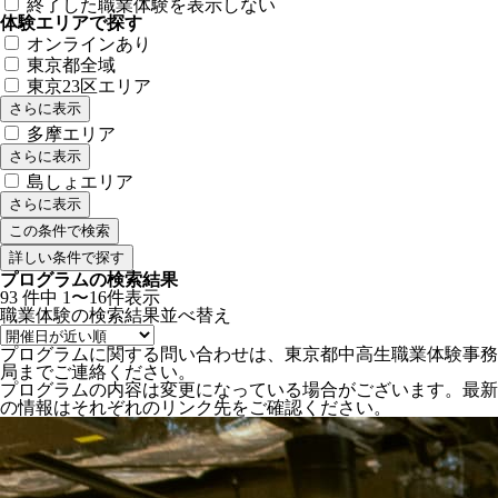
終了した職業体験を表示しない
体験エリアで探す
オンラインあり
東京都全域
東京23区エリア
さらに表示
多摩エリア
さらに表示
島しょエリア
さらに表示
詳しい条件で探す
プログラムの検索結果
93
件中
1〜16件表示
職業体験の検索結果
並べ替え
プログラムに関する問い合わせは、東京都中高生職業体験事務
局までご連絡ください。
プログラムの内容は変更になっている場合がございます。最新
の情報はそれぞれのリンク先をご確認ください。