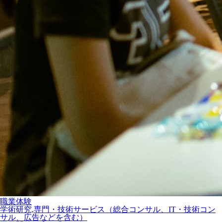
職業体験
学術研究,専門・技術サービス（総合コンサル、IT・技術コン
サル、広告などを含む）