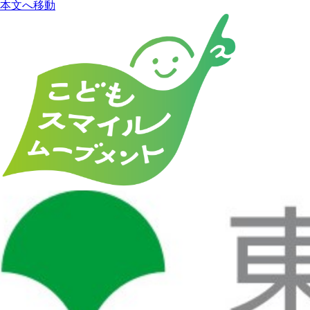
本文へ移動