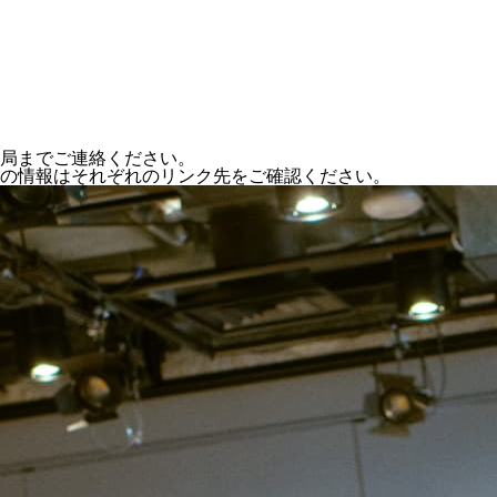
局までご連絡ください。
の情報はそれぞれのリンク先をご確認ください。