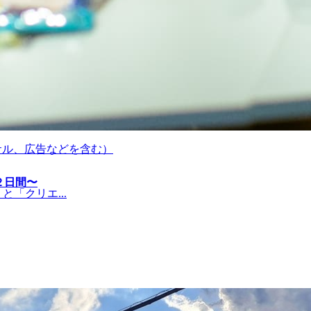
サル、広告などを含む）
２日間〜
「クリエ...