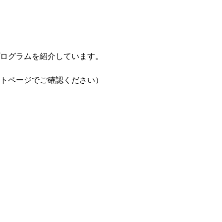
ログラムを紹介しています。
トページでご確認ください）