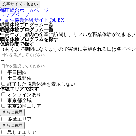
文字サイズ・色合い
都庁総合ホームページ
トップページ
中高生職業体験サイト Job EX
職業体験プログラム一覧
職業体験プログラム一覧
中高生が、都内の企業に訪問し、リアルな職業体験ができるプ
職業体験プログラムを探す
体験期間で探す
（あくまで期間になりますので実際に実施される日は各イベン
～
平日開催
土日祝開催
終了した職業体験を表示しない
体験エリアで探す
オンラインあり
東京都全域
東京23区エリア
さらに表示
多摩エリア
さらに表示
島しょエリア