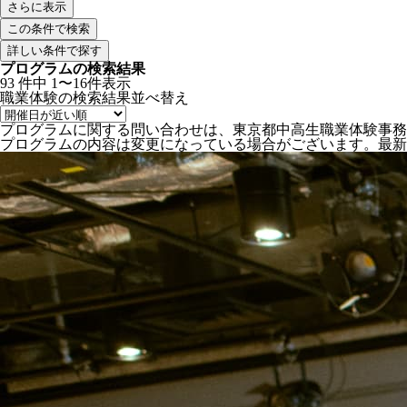
さらに表示
詳しい条件で探す
プログラムの検索結果
93
件中
1〜16件表示
職業体験の検索結果
並べ替え
プログラムに関する問い合わせは、東京都中高生職業体験事務
プログラムの内容は変更になっている場合がございます。最新