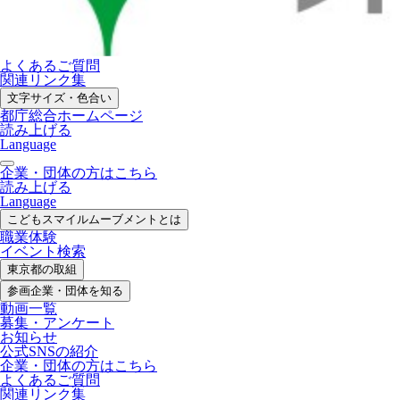
よくあるご質問
関連リンク集
文字サイズ・色合い
都庁総合ホームページ
読み上げる
Language
企業・団体の方はこちら
読み上げる
Language
こどもスマイル
ムーブメントとは
職業体験
イベント検索
東京都の取組
参画企業・
団体を知る
動画一覧
募集・
アンケート
お知らせ
公式SNS
の紹介
企業・団体の方
はこちら
よくあるご質問
関連リンク集