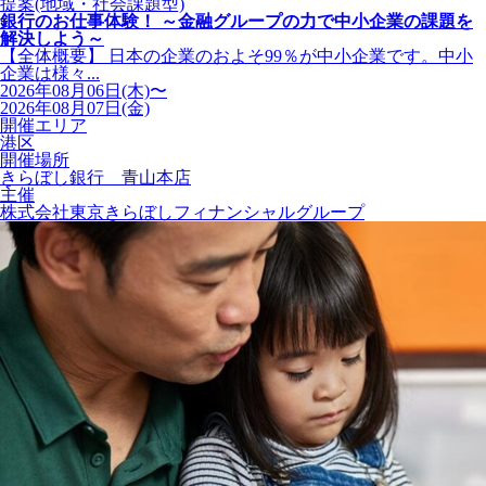
提案(地域・社会課題型)
銀行のお仕事体験！ ～金融グループの力で中小企業の課題を
解決しよう～
【全体概要】 日本の企業のおよそ99％が中小企業です。中小
企業は様々...
2026年08月06日(木)〜
2026年08月07日(金)
開催エリア
港区
開催場所
きらぼし銀行 青山本店
主催
株式会社東京きらぼしフィナンシャルグループ