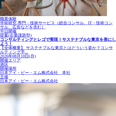
職業体験
学術研究,専門・技術サービス（総合コンサル、IT・技術コン
サル、広告などを含む）
平日開催
提案(企業課題型)
コンサルティングとレゴで実現！サステナブルな東京を形にし
よう！
【全体概要】 サステナブルな東京とはどういう姿か？コンサ
ルティング手...
2026年08月10日(月)
開催エリア
港区
開催場所
日本アイ・ビー・エム株式会社 本社
主催
日本アイ・ビー・エム株式会社