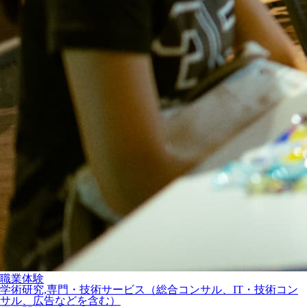
職業体験
学術研究,専門・技術サービス（総合コンサル、IT・技術コン
サル、広告などを含む）