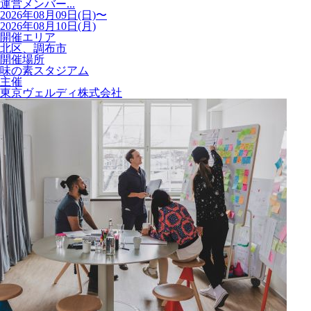
運営メンバー...
2026年08月09日(日)〜
2026年08月10日(月)
開催エリア
北区、調布市
開催場所
味の素スタジアム
主催
東京ヴェルディ株式会社