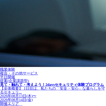
職業体験
複合・その他サービス
平日開催
提案(企業課題型)
見て・触れて・考えよう！2daysセキュリティ体験プログラム
【全体概要】 1日目は、私たちの「安全・安心」な暮らしを守
るセキュリ...
2026年08月13日(木)〜
2026年08月14日(金)
開催エリア