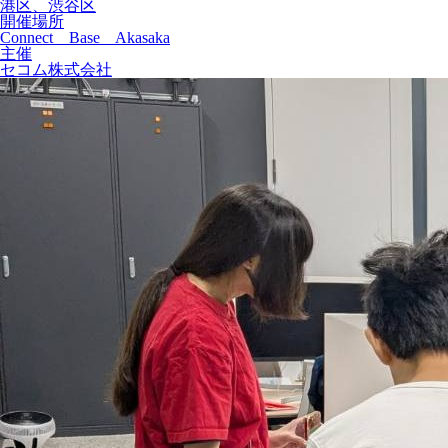
港区、渋谷区
開催場所
Connect Base Akasaka
主催
セコム株式会社