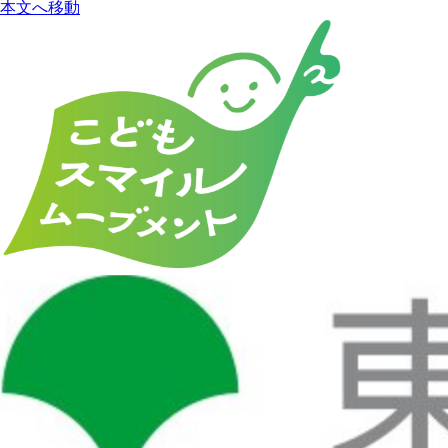
本文へ移動