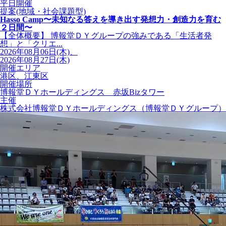
平日開催
提案(地域・社会課題型)
Hasso Camp〜未知なる答えを導き出す発想力・創造力を育む
２日間〜
【全体概要】 博報堂ＤＹグループの強みである「生活者発
想」と「クリエ...
2026年08月06日(木)、
2026年08月27日(木)
開催エリア
港区、江東区
開催場所
博報堂ＤＹホールディングス 赤坂Bizタワー
主催
株式会社博報堂ＤＹホールディングス（博報堂ＤＹグループ）