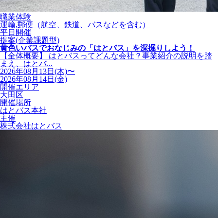
職業体験
運輸,郵便（航空、鉄道、バスなどを含む）
平日開催
提案(企業課題型)
黄色いバスでおなじみの「はとバス」を深掘りしよう！
【全体概要】 はとバスってどんな会社？事業紹介の説明を踏
まえ、はとバ...
2026年08月13日(木)〜
2026年08月14日(金)
開催エリア
大田区
開催場所
はとバス本社
主催
株式会社はとバス