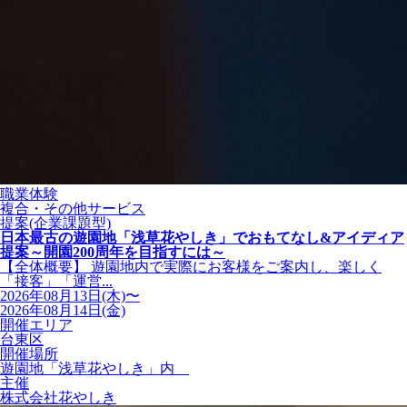
職業体験
複合・その他サービス
提案(企業課題型)
日本最古の遊園地「浅草花やしき」でおもてなし&アイディア
提案～開園200周年を目指すには～
【全体概要】 遊園地内で実際にお客様をご案内し、楽しく
「接客」「運営...
2026年08月13日(木)〜
2026年08月14日(金)
開催エリア
台東区
開催場所
遊園地「浅草花やしき」内
主催
株式会社花やしき