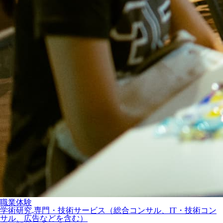
職業体験
学術研究,専門・技術サービス（総合コンサル、IT・技術コン
サル、広告などを含む）