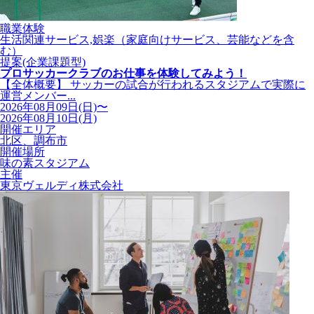
職業体験
生活関連サービス,娯楽（家庭向けサービス、芸能などを含
む）
提案(企業課題型)
プロサッカークラブのお仕事を体験してみよう！
【全体概要】 サッカーの試合が行われるスタジアムで実際に
運営メンバー...
2026年08月09日(日)〜
2026年08月10日(月)
開催エリア
北区、調布市
開催場所
味の素スタジアム
主催
東京ヴェルディ株式会社