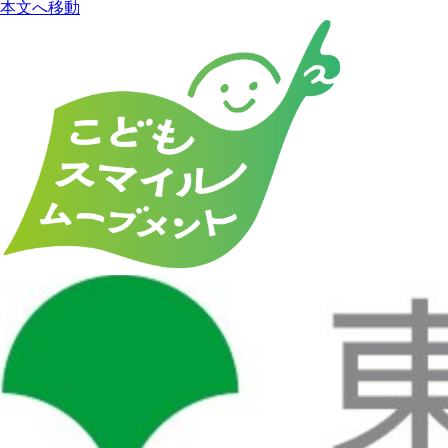
本文へ移動