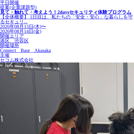
平日開催
提案(企業課題型)
見て・触れて・考えよう！2daysセキュリティ体験プログラム
【全体概要】 1日目は、私たちの「安全・安心」な暮らしを守
るセキュリ...
2026年08月13日(木)〜
2026年08月14日(金)
開催エリア
港区、渋谷区
開催場所
Connect Base Akasaka
主催
セコム株式会社