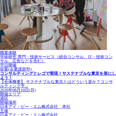
職業体験
学術研究,専門・技術サービス（総合コンサル、IT・技術コン
サル、広告などを含む）
平日開催
提案(企業課題型)
コンサルティングとレゴで実現！サステナブルな東京を形にし
よう！
【全体概要】 サステナブルな東京とはどういう姿か？コンサ
ルティング手...
2026年08月10日(月)
開催エリア
港区
開催場所
日本アイ・ビー・エム株式会社 本社
主催
日本アイ・ビー・エム株式会社