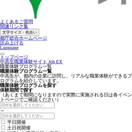
よくあるご質問
関連リンク集
文字サイズ・色合い
都庁総合ホームページ
読み上げる
Language
トップページ
中高生職業体験サイト Job EX
職業体験プログラム一覧
職業体験プログラム一覧
中高生が、都内の企業に訪問し、リアルな職業体験ができるプ
ログラムを紹介しています。
職業体験プログラムを探す
体験期間で探す
（あくまで期間になりますので実際に実施される日は各イベン
トページでご確認ください）
～
平日開催
土日祝開催