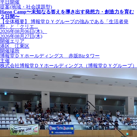
平日開催
提案(地域・社会課題型)
Hasso Camp〜未知なる答えを導き出す発想力・創造力を育む
２日間〜
【全体概要】 博報堂ＤＹグループの強みである「生活者発
想」と「クリエ...
2026年08月06日(木)、
2026年08月27日(木)
開催エリア
港区、江東区
開催場所
博報堂ＤＹホールディングス 赤坂Bizタワー
主催
株式会社博報堂ＤＹホールディングス（博報堂ＤＹグループ）