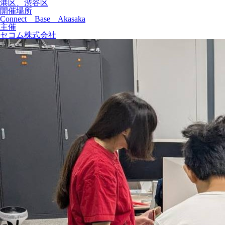
港区、渋谷区
開催場所
Connect Base Akasaka
主催
セコム株式会社