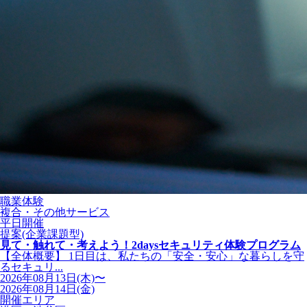
職業体験
複合・その他サービス
平日開催
提案(企業課題型)
見て・触れて・考えよう！2daysセキュリティ体験プログラム
【全体概要】 1日目は、私たちの「安全・安心」な暮らしを守
るセキュリ...
2026年08月13日(木)〜
2026年08月14日(金)
開催エリア