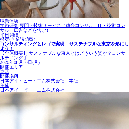
職業体験
学術研究,専門・技術サービス（総合コンサル、IT・技術コン
サル、広告などを含む）
平日開催
提案(企業課題型)
コンサルティングとレゴで実現！サステナブルな東京を形にし
よう！
【全体概要】 サステナブルな東京とはどういう姿か？コンサ
ルティング手...
2026年08月10日(月)
開催エリア
港区
開催場所
日本アイ・ビー・エム株式会社 本社
主催
日本アイ・ビー・エム株式会社