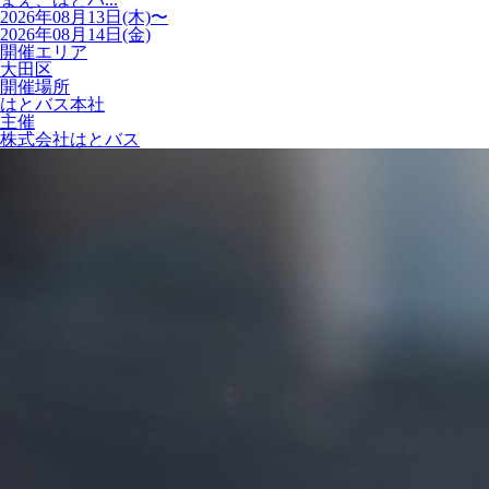
2026年08月13日(木)〜
2026年08月14日(金)
開催エリア
大田区
開催場所
はとバス本社
主催
株式会社はとバス