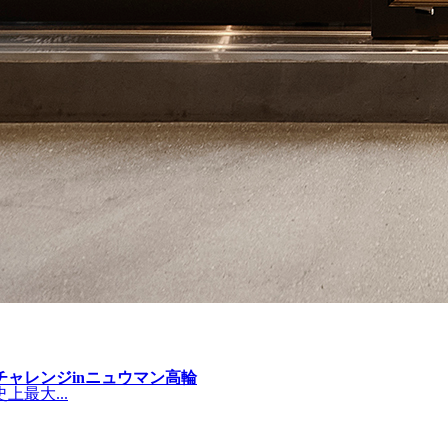
チャレンジinニュウマン高輪
最大...