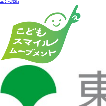
本文へ移動