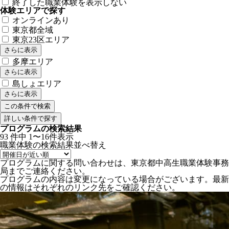
終了した職業体験を表示しない
体験エリアで探す
オンラインあり
東京都全域
東京23区エリア
さらに表示
多摩エリア
さらに表示
島しょエリア
さらに表示
詳しい条件で探す
プログラムの検索結果
93
件中
1〜16件表示
職業体験の検索結果
並べ替え
プログラムに関する問い合わせは、東京都中高生職業体験事務
局までご連絡ください。
プログラムの内容は変更になっている場合がございます。最新
の情報はそれぞれのリンク先をご確認ください。