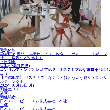
職業体験
学術研究,専門・技術サービス（総合コンサル、IT・技術コン
サル、広告などを含む）
平日開催
提案(企業課題型)
コンサルティングとレゴで実現！サステナブルな東京を形にし
よう！
【全体概要】 サステナブルな東京とはどういう姿か？コンサ
ルティング手...
2026年08月10日(月)
開催エリア
港区
開催場所
日本アイ・ビー・エム株式会社 本社
主催
日本アイ・ビー・エム株式会社