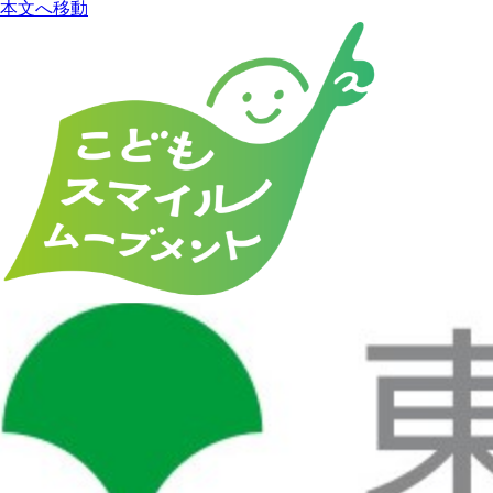
本文へ移動