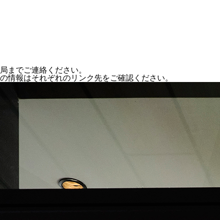
局までご連絡ください。
の情報はそれぞれのリンク先をご確認ください。