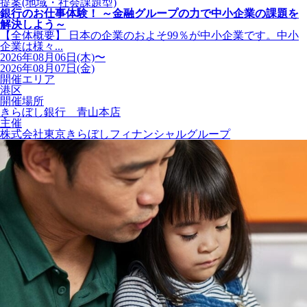
提案(地域・社会課題型)
銀行のお仕事体験！ ～金融グループの力で中小企業の課題を
解決しよう～
【全体概要】 日本の企業のおよそ99％が中小企業です。中小
企業は様々...
2026年08月06日(木)〜
2026年08月07日(金)
開催エリア
港区
開催場所
きらぼし銀行 青山本店
主催
株式会社東京きらぼしフィナンシャルグループ